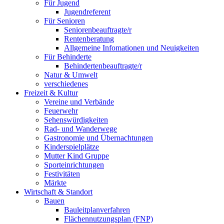
Für Jugend
Jugendreferent
Für Senioren
Seniorenbeauftragte/r
Rentenberatung
Allgemeine Infomationen und Neuigkeiten
Für Behinderte
Behindertenbeauftragte/r
Natur & Umwelt
verschiedenes
Freizeit & Kultur
Vereine und Verbände
Feuerwehr
Sehenswürdigkeiten
Rad- und Wanderwege
Gastronomie und Übernachtungen
Kinderspielplätze
Mutter Kind Gruppe
Sporteinrichtungen
Festivitäten
Märkte
Wirtschaft & Standort
Bauen
Bauleitplanverfahren
Flächennutzungsplan (FNP)