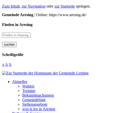
Zum Inhalt
,
zur Navigation
oder
zur Startseite
springen.
Gemeinde Aresing
| Online: https://www.aresing.de/
Finden in Aresing
suchen
Schriftgröße
A
A
A
Aktuelles
Wahlen
Termine
Bekanntmachungen
Gemeindeblatt
Stellenangebote
wos is los in Aresing