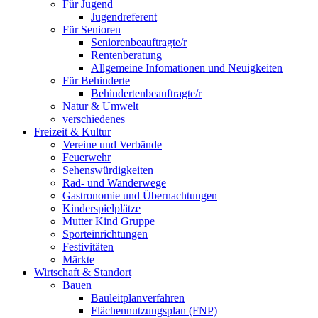
Für Jugend
Jugendreferent
Für Senioren
Seniorenbeauftragte/r
Rentenberatung
Allgemeine Infomationen und Neuigkeiten
Für Behinderte
Behindertenbeauftragte/r
Natur & Umwelt
verschiedenes
Freizeit & Kultur
Vereine und Verbände
Feuerwehr
Sehenswürdigkeiten
Rad- und Wanderwege
Gastronomie und Übernachtungen
Kinderspielplätze
Mutter Kind Gruppe
Sporteinrichtungen
Festivitäten
Märkte
Wirtschaft & Standort
Bauen
Bauleitplanverfahren
Flächennutzungsplan (FNP)