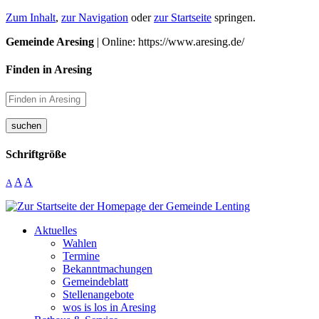
Zum Inhalt
,
zur Navigation
oder
zur Startseite
springen.
Gemeinde Aresing
| Online: https://www.aresing.de/
Finden in Aresing
suchen
Schriftgröße
A
A
A
Aktuelles
Wahlen
Termine
Bekanntmachungen
Gemeindeblatt
Stellenangebote
wos is los in Aresing