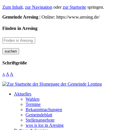
Zum Inhalt
,
zur Navigation
oder
zur Startseite
springen.
Gemeinde Aresing
| Online: https://www.aresing.de/
Finden in Aresing
suchen
Schriftgröße
A
A
A
Aktuelles
Wahlen
Termine
Bekanntmachungen
Gemeindeblatt
Stellenangebote
wos is los in Aresing