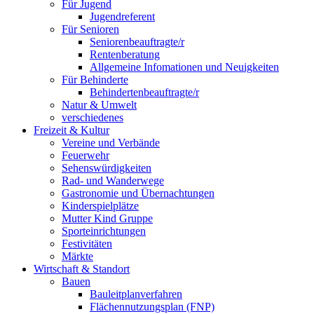
Für Jugend
Jugendreferent
Für Senioren
Seniorenbeauftragte/r
Rentenberatung
Allgemeine Infomationen und Neuigkeiten
Für Behinderte
Behindertenbeauftragte/r
Natur & Umwelt
verschiedenes
Freizeit & Kultur
Vereine und Verbände
Feuerwehr
Sehenswürdigkeiten
Rad- und Wanderwege
Gastronomie und Übernachtungen
Kinderspielplätze
Mutter Kind Gruppe
Sporteinrichtungen
Festivitäten
Märkte
Wirtschaft & Standort
Bauen
Bauleitplanverfahren
Flächennutzungsplan (FNP)