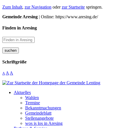
Zum Inhalt
,
zur Navigation
oder
zur Startseite
springen.
Gemeinde Aresing
| Online: https://www.aresing.de/
Finden in Aresing
suchen
Schriftgröße
A
A
A
Aktuelles
Wahlen
Termine
Bekanntmachungen
Gemeindeblatt
Stellenangebote
wos is los in Aresing