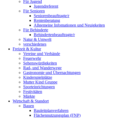
Für Jugend
Jugendreferent
Für Senioren
Seniorenbeauftragte/r
Rentenberatung
Allgemeine Infomationen und Neuigkeiten
Für Behinderte
Behindertenbeauftragte/r
Natur & Umwelt
verschiedenes
Freizeit & Kultur
Vereine und Verbände
Feuerwehr
Sehenswürdigkeiten
Rad- und Wanderwege
Gastronomie und Übernachtungen
Kinderspielplätze
Mutter Kind Gruppe
Sporteinrichtungen
Festivitäten
Märkte
Wirtschaft & Standort
Bauen
Bauleitplanverfahren
Flächennutzungsplan (FNP)