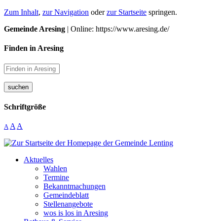
Zum Inhalt
,
zur Navigation
oder
zur Startseite
springen.
Gemeinde Aresing
| Online: https://www.aresing.de/
Finden in Aresing
suchen
Schriftgröße
A
A
A
Aktuelles
Wahlen
Termine
Bekanntmachungen
Gemeindeblatt
Stellenangebote
wos is los in Aresing