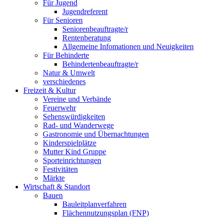
Für Jugend
Jugendreferent
Für Senioren
Seniorenbeauftragte/r
Rentenberatung
Allgemeine Infomationen und Neuigkeiten
Für Behinderte
Behindertenbeauftragte/r
Natur & Umwelt
verschiedenes
Freizeit & Kultur
Vereine und Verbände
Feuerwehr
Sehenswürdigkeiten
Rad- und Wanderwege
Gastronomie und Übernachtungen
Kinderspielplätze
Mutter Kind Gruppe
Sporteinrichtungen
Festivitäten
Märkte
Wirtschaft & Standort
Bauen
Bauleitplanverfahren
Flächennutzungsplan (FNP)