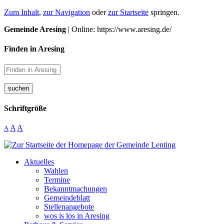
Zum Inhalt
,
zur Navigation
oder
zur Startseite
springen.
Gemeinde Aresing
| Online: https://www.aresing.de/
Finden in Aresing
suchen
Schriftgröße
A
A
A
Aktuelles
Wahlen
Termine
Bekanntmachungen
Gemeindeblatt
Stellenangebote
wos is los in Aresing