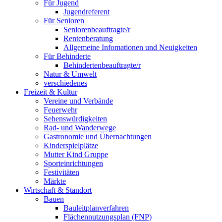
Für Jugend
Jugendreferent
Für Senioren
Seniorenbeauftragte/r
Rentenberatung
Allgemeine Infomationen und Neuigkeiten
Für Behinderte
Behindertenbeauftragte/r
Natur & Umwelt
verschiedenes
Freizeit & Kultur
Vereine und Verbände
Feuerwehr
Sehenswürdigkeiten
Rad- und Wanderwege
Gastronomie und Übernachtungen
Kinderspielplätze
Mutter Kind Gruppe
Sporteinrichtungen
Festivitäten
Märkte
Wirtschaft & Standort
Bauen
Bauleitplanverfahren
Flächennutzungsplan (FNP)