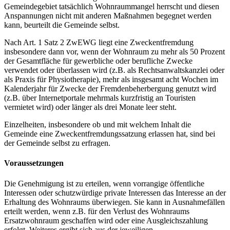
Gemeindegebiet tatsächlich Wohnraummangel herrscht und diesen
Anspannungen nicht mit anderen Maßnahmen begegnet werden
kann, beurteilt die Gemeinde selbst.
Nach Art. 1 Satz 2 ZwEWG liegt eine Zweckentfremdung
insbesondere dann vor, wenn der Wohnraum zu mehr als 50 Prozent
der Gesamtfläche für gewerbliche oder berufliche Zwecke
verwendet oder überlassen wird (z.B. als Rechtsanwaltskanzlei oder
als Praxis für Physiotherapie), mehr als insgesamt acht Wochen im
Kalenderjahr für Zwecke der Fremdenbeherbergung genutzt wird
(z.B. über Internetportale mehrmals kurzfristig an Touristen
vermietet wird) oder länger als drei Monate leer steht.
Einzelheiten, insbesondere ob und mit welchem Inhalt die
Gemeinde eine Zweckentfremdungssatzung erlassen hat, sind bei
der Gemeinde selbst zu erfragen.
Voraussetzungen
Die Genehmigung ist zu erteilen, wenn vorrangige öffentliche
Interessen oder schutzwürdige private Interessen das Interesse an der
Erhaltung des Wohnraums überwiegen. Sie kann in Ausnahmefällen
erteilt werden, wenn z.B. für den Verlust des Wohnraums
Ersatzwohnraum geschaffen wird oder eine Ausgleichszahlung
erfolgt. Weiteres ergibt sich aus der jeweiligen