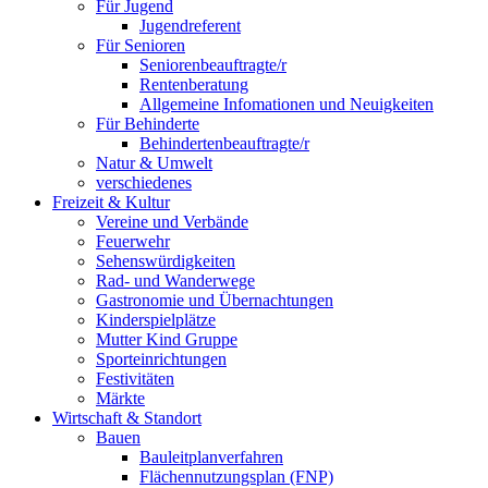
Für Jugend
Jugendreferent
Für Senioren
Seniorenbeauftragte/r
Rentenberatung
Allgemeine Infomationen und Neuigkeiten
Für Behinderte
Behindertenbeauftragte/r
Natur & Umwelt
verschiedenes
Freizeit & Kultur
Vereine und Verbände
Feuerwehr
Sehenswürdigkeiten
Rad- und Wanderwege
Gastronomie und Übernachtungen
Kinderspielplätze
Mutter Kind Gruppe
Sporteinrichtungen
Festivitäten
Märkte
Wirtschaft & Standort
Bauen
Bauleitplanverfahren
Flächennutzungsplan (FNP)