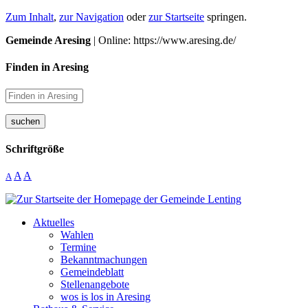
Zum Inhalt
,
zur Navigation
oder
zur Startseite
springen.
Gemeinde Aresing
| Online: https://www.aresing.de/
Finden in Aresing
suchen
Schriftgröße
A
A
A
Aktuelles
Wahlen
Termine
Bekanntmachungen
Gemeindeblatt
Stellenangebote
wos is los in Aresing