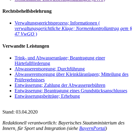
Rechtsbehelfsbelehrung
Verwaltungsgerichtsprozess; Informationen (
verwaltungsgerichtliche Klage; Normenkontrollantrag gem §
47 VwGO
)
Verwandte Leistungen
Trink- und Abwasseranlage; Beantragung einer
Härtefallförderung
Abwasserentsorgung; Durchführung
Abwasserentsorgung über Kleinkläranlagen; Mitteilung des
Prüfergebnisses
Entwässerung; Zahlung der Abwassergebühren
Entwässerung; Beantragung eines Grundstücksanschlusses
Entwässerungsbeiträge; Erhebung
Stand: 03.04.2020
Redaktionell verantwortlich: Bayerisches Staatsministerium des
Innern, für Sport und Integration (siehe
BayernPortal
)