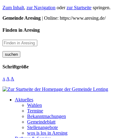
Zum Inhalt
,
zur Navigation
oder
zur Startseite
springen.
Gemeinde Aresing
| Online: https://www.aresing.de/
Finden in Aresing
suchen
Schriftgröße
A
A
A
Aktuelles
Wahlen
Termine
Bekanntmachungen
Gemeindeblatt
Stellenangebote
wos is los in Aresing