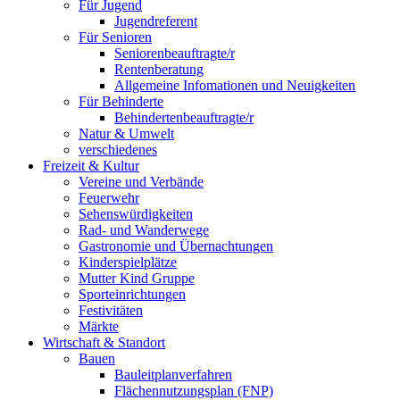
Für Jugend
Jugendreferent
Für Senioren
Seniorenbeauftragte/r
Rentenberatung
Allgemeine Infomationen und Neuigkeiten
Für Behinderte
Behindertenbeauftragte/r
Natur & Umwelt
verschiedenes
Freizeit & Kultur
Vereine und Verbände
Feuerwehr
Sehenswürdigkeiten
Rad- und Wanderwege
Gastronomie und Übernachtungen
Kinderspielplätze
Mutter Kind Gruppe
Sporteinrichtungen
Festivitäten
Märkte
Wirtschaft & Standort
Bauen
Bauleitplanverfahren
Flächennutzungsplan (FNP)