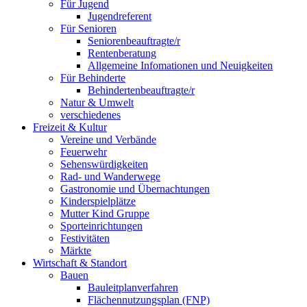
Für Jugend
Jugendreferent
Für Senioren
Seniorenbeauftragte/r
Rentenberatung
Allgemeine Infomationen und Neuigkeiten
Für Behinderte
Behindertenbeauftragte/r
Natur & Umwelt
verschiedenes
Freizeit & Kultur
Vereine und Verbände
Feuerwehr
Sehenswürdigkeiten
Rad- und Wanderwege
Gastronomie und Übernachtungen
Kinderspielplätze
Mutter Kind Gruppe
Sporteinrichtungen
Festivitäten
Märkte
Wirtschaft & Standort
Bauen
Bauleitplanverfahren
Flächennutzungsplan (FNP)