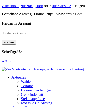
Zum Inhalt
,
zur Navigation
oder
zur Startseite
springen.
Gemeinde Aresing
| Online: https://www.aresing.de/
Finden in Aresing
suchen
Schriftgröße
A
A
A
Aktuelles
Wahlen
Termine
Bekanntmachungen
Gemeindeblatt
Stellenangebote
wos is los in Aresing