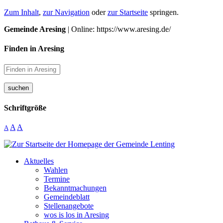
Zum Inhalt
,
zur Navigation
oder
zur Startseite
springen.
Gemeinde Aresing
| Online: https://www.aresing.de/
Finden in Aresing
suchen
Schriftgröße
A
A
A
Aktuelles
Wahlen
Termine
Bekanntmachungen
Gemeindeblatt
Stellenangebote
wos is los in Aresing