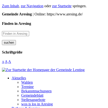
Zum Inhalt
,
zur Navigation
oder
zur Startseite
springen.
Gemeinde Aresing
| Online: https://www.aresing.de/
Finden in Aresing
suchen
Schriftgröße
A
A
A
Aktuelles
Wahlen
Termine
Bekanntmachungen
Gemeindeblatt
Stellenangebote
wos is los in Aresing