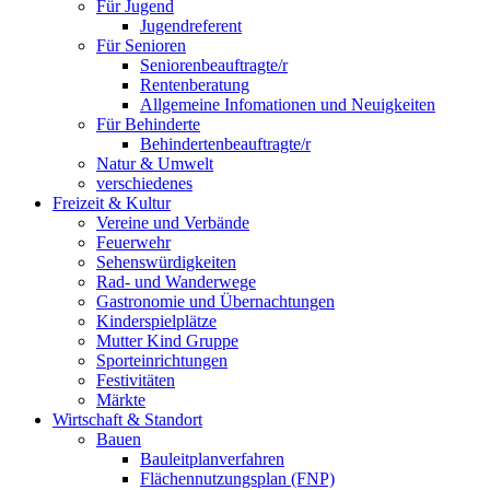
Für Jugend
Jugendreferent
Für Senioren
Seniorenbeauftragte/r
Rentenberatung
Allgemeine Infomationen und Neuigkeiten
Für Behinderte
Behindertenbeauftragte/r
Natur & Umwelt
verschiedenes
Freizeit & Kultur
Vereine und Verbände
Feuerwehr
Sehenswürdigkeiten
Rad- und Wanderwege
Gastronomie und Übernachtungen
Kinderspielplätze
Mutter Kind Gruppe
Sporteinrichtungen
Festivitäten
Märkte
Wirtschaft & Standort
Bauen
Bauleitplanverfahren
Flächennutzungsplan (FNP)