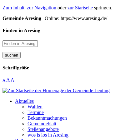
Zum Inhalt
,
zur Navigation
oder
zur Startseite
springen.
Gemeinde Aresing
| Online: https://www.aresing.de/
Finden in Aresing
suchen
Schriftgröße
A
A
A
Aktuelles
Wahlen
Termine
Bekanntmachungen
Gemeindeblatt
Stellenangebote
wos is los in Aresing