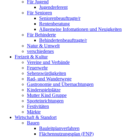
Für Jugend
Jugendreferent
Für Senioren
Seniorenbeauftragte/r
Rentenberatung
Allgemeine Infomationen und Neuigkeiten
Für Behinderte
Behindertenbeauftragte/r
Natur & Umwelt
verschiedenes
Freizeit & Kultur
Vereine und Verbände
Feuerwehr
Sehenswürdigkeiten
Rad- und Wanderwege
Gastronomie und Übernachtungen
Kinderspielplätze
Mutter Kind Gruppe
Sporteinrichtungen
Festivitäten
Märkte
Wirtschaft & Standort
Bauen
Bauleitplanverfahren
Flächennutzungsplan (FNP)