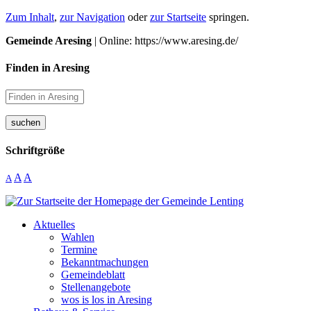
Zum Inhalt
,
zur Navigation
oder
zur Startseite
springen.
Gemeinde Aresing
| Online: https://www.aresing.de/
Finden in Aresing
suchen
Schriftgröße
A
A
A
Aktuelles
Wahlen
Termine
Bekanntmachungen
Gemeindeblatt
Stellenangebote
wos is los in Aresing