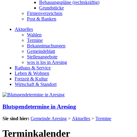
Bebauungspläne (rechtskräftig)
Grundstücke
Firmenverzeichnis
Post & Banken
Aktuelles
Wahlen
Termine
Bekanntmachungen
Gemeindeblatt
Stellenangebote
wos is los in Aresing
Rathaus & Service
Leben & Wohnen
Freizeit & Kultur
Wirtschaft & Standort
Blutspendetermine in Aresing
Sie sind hier:
Gemeinde Aresing
>
Aktuelles
>
Termine
Terminkalender