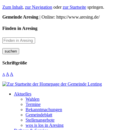
Zum Inhalt
,
zur Navigation
oder
zur Startseite
springen.
Gemeinde Aresing
| Online: https://www.aresing.de/
Finden in Aresing
suchen
Schriftgröße
A
A
A
Aktuelles
Wahlen
Termine
Bekanntmachungen
Gemeindeblatt
Stellenangebote
wos is los in Aresing