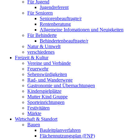
Für Jugend
Jugendreferent
Für Senioren
Seniorenbeauftragte/r
Rentenberatung
Allgemeine Infomationen und Neuigkeiten
Für Behinderte
Behindertenbeauftragte/r
Natur & Umwelt
verschiedenes
Freizeit & Kultur
Vereine und Verbände
Feuerwehr
Sehenswürdigkeiten
Rad- und Wanderwege
Gastronomie und Übernachtungen
Kinderspielplätze
Mutter Kind Gruppe
Sporteinrichtungen
Festivitäten
Märkte
Wirtschaft & Standort
Bauen
Bauleitplanverfahren
Flächennutzungsplan (FNP)