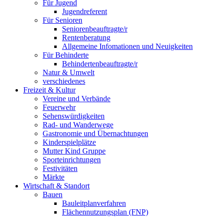
Für Jugend
Jugendreferent
Für Senioren
Seniorenbeauftragte/r
Rentenberatung
Allgemeine Infomationen und Neuigkeiten
Für Behinderte
Behindertenbeauftragte/r
Natur & Umwelt
verschiedenes
Freizeit & Kultur
Vereine und Verbände
Feuerwehr
Sehenswürdigkeiten
Rad- und Wanderwege
Gastronomie und Übernachtungen
Kinderspielplätze
Mutter Kind Gruppe
Sporteinrichtungen
Festivitäten
Märkte
Wirtschaft & Standort
Bauen
Bauleitplanverfahren
Flächennutzungsplan (FNP)