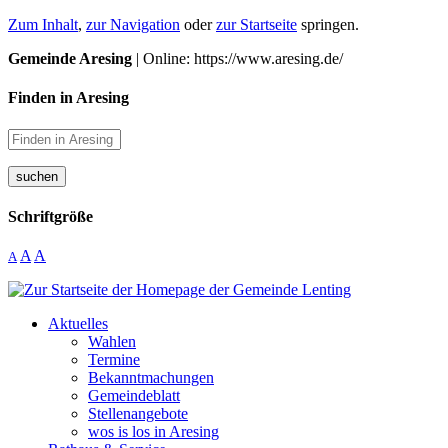
Zum Inhalt
,
zur Navigation
oder
zur Startseite
springen.
Gemeinde Aresing
| Online: https://www.aresing.de/
Finden in Aresing
suchen
Schriftgröße
A
A
A
Aktuelles
Wahlen
Termine
Bekanntmachungen
Gemeindeblatt
Stellenangebote
wos is los in Aresing