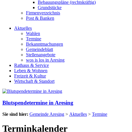
Bebauungspläne (rechtskräftig)
Grundstücke
Firmenverzeichnis
Post & Banken
Aktuelles
Wahlen
Termine
Bekanntmachungen
Gemeindeblatt
Stellenangebote
wos is los in Aresing
Rathaus & Service
Leben & Wohnen
Freizeit & Kultur
Wirtschaft & Standort
Blutspendetermine in Aresing
Sie sind hier:
Gemeinde Aresing
>
Aktuelles
>
Termine
Terminkalender