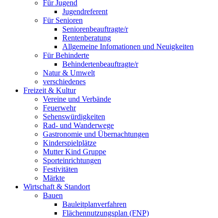
Für Jugend
Jugendreferent
Für Senioren
Seniorenbeauftragte/r
Rentenberatung
Allgemeine Infomationen und Neuigkeiten
Für Behinderte
Behindertenbeauftragte/r
Natur & Umwelt
verschiedenes
Freizeit & Kultur
Vereine und Verbände
Feuerwehr
Sehenswürdigkeiten
Rad- und Wanderwege
Gastronomie und Übernachtungen
Kinderspielplätze
Mutter Kind Gruppe
Sporteinrichtungen
Festivitäten
Märkte
Wirtschaft & Standort
Bauen
Bauleitplanverfahren
Flächennutzungsplan (FNP)