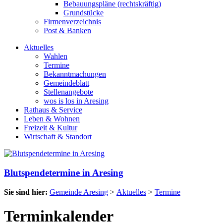
Bebauungspläne (rechtskräftig)
Grundstücke
Firmenverzeichnis
Post & Banken
Aktuelles
Wahlen
Termine
Bekanntmachungen
Gemeindeblatt
Stellenangebote
wos is los in Aresing
Rathaus & Service
Leben & Wohnen
Freizeit & Kultur
Wirtschaft & Standort
Blutspendetermine in Aresing
Sie sind hier:
Gemeinde Aresing
>
Aktuelles
>
Termine
Terminkalender