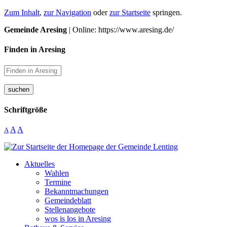
Zum Inhalt
,
zur Navigation
oder
zur Startseite
springen.
Gemeinde Aresing
| Online: https://www.aresing.de/
Finden in Aresing
suchen
Schriftgröße
A
A
A
Aktuelles
Wahlen
Termine
Bekanntmachungen
Gemeindeblatt
Stellenangebote
wos is los in Aresing