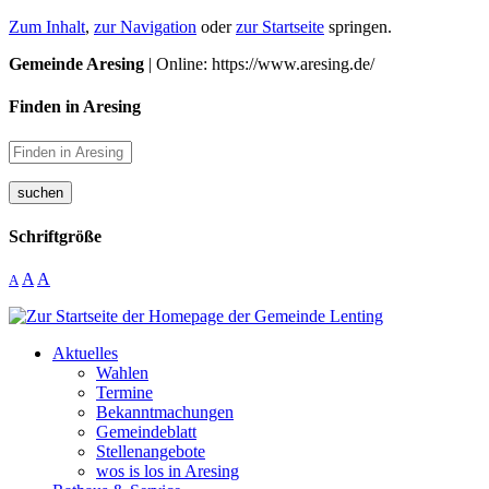
Zum Inhalt
,
zur Navigation
oder
zur Startseite
springen.
Gemeinde Aresing
| Online: https://www.aresing.de/
Finden in Aresing
suchen
Schriftgröße
A
A
A
Aktuelles
Wahlen
Termine
Bekanntmachungen
Gemeindeblatt
Stellenangebote
wos is los in Aresing