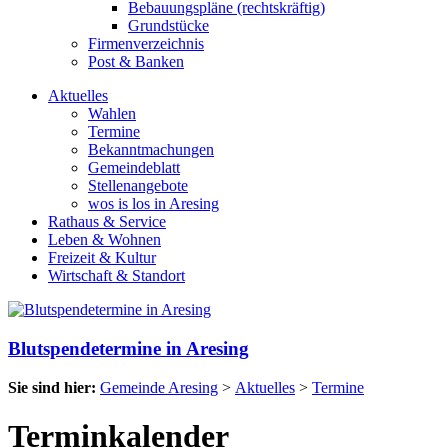
Bebauungspläne (rechtskräftig)
Grundstücke
Firmenverzeichnis
Post & Banken
Aktuelles
Wahlen
Termine
Bekanntmachungen
Gemeindeblatt
Stellenangebote
wos is los in Aresing
Rathaus & Service
Leben & Wohnen
Freizeit & Kultur
Wirtschaft & Standort
Blutspendetermine in Aresing
Sie sind hier:
Gemeinde Aresing
>
Aktuelles
>
Termine
Terminkalender