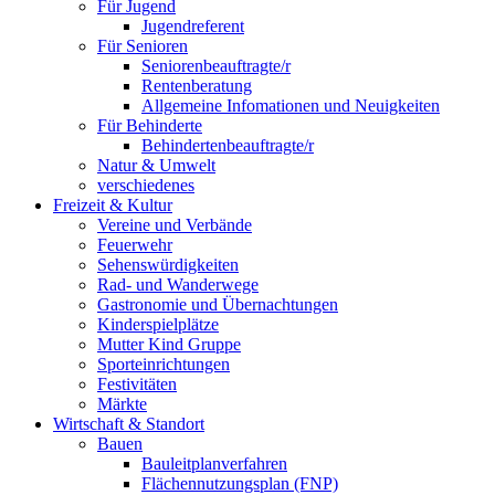
Für Jugend
Jugendreferent
Für Senioren
Seniorenbeauftragte/r
Rentenberatung
Allgemeine Infomationen und Neuigkeiten
Für Behinderte
Behindertenbeauftragte/r
Natur & Umwelt
verschiedenes
Freizeit & Kultur
Vereine und Verbände
Feuerwehr
Sehenswürdigkeiten
Rad- und Wanderwege
Gastronomie und Übernachtungen
Kinderspielplätze
Mutter Kind Gruppe
Sporteinrichtungen
Festivitäten
Märkte
Wirtschaft & Standort
Bauen
Bauleitplanverfahren
Flächennutzungsplan (FNP)