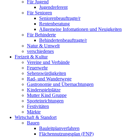
Für Jugend
Jugendreferent
Für Senioren
Seniorenbeauftragte/r
Rentenberatung
Allgemeine Infomationen und Neuigkeiten
Für Behinderte
Behindertenbeauftragte/r
Natur & Umwelt
verschiedenes
Freizeit & Kultur
Vereine und Verbände
Feuerwehr
Sehenswürdigkeiten
Rad- und Wanderwege
Gastronomie und Übernachtungen
Kinderspielplätze
Mutter Kind Gruppe
Sporteinrichtungen
Festivitäten
Märkte
Wirtschaft & Standort
Bauen
Bauleitplanverfahren
Flächennutzungsplan (FNP)