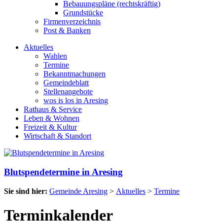
Bebauungspläne (rechtskräftig)
Grundstücke
Firmenverzeichnis
Post & Banken
Aktuelles
Wahlen
Termine
Bekanntmachungen
Gemeindeblatt
Stellenangebote
wos is los in Aresing
Rathaus & Service
Leben & Wohnen
Freizeit & Kultur
Wirtschaft & Standort
Blutspendetermine in Aresing
Sie sind hier:
Gemeinde Aresing
>
Aktuelles
>
Termine
Terminkalender