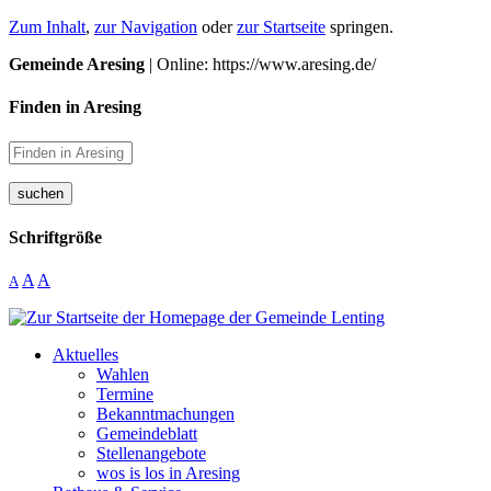
Zum Inhalt
,
zur Navigation
oder
zur Startseite
springen.
Gemeinde Aresing
| Online: https://www.aresing.de/
Finden in Aresing
suchen
Schriftgröße
A
A
A
Aktuelles
Wahlen
Termine
Bekanntmachungen
Gemeindeblatt
Stellenangebote
wos is los in Aresing