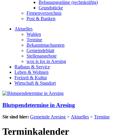
Bebauungspläne (rechtskräftig)
Grundstücke
Firmenverzeichnis
Post & Banken
Aktuelles
Wahlen
Termine
Bekanntmachungen
Gemeindeblatt
Stellenangebote
wos is los in Aresing
Rathaus & Service
Leben & Wohnen
Freizeit & Kultur
Wirtschaft & Standort
Blutspendetermine in Aresing
Sie sind hier:
Gemeinde Aresing
>
Aktuelles
>
Termine
Terminkalender