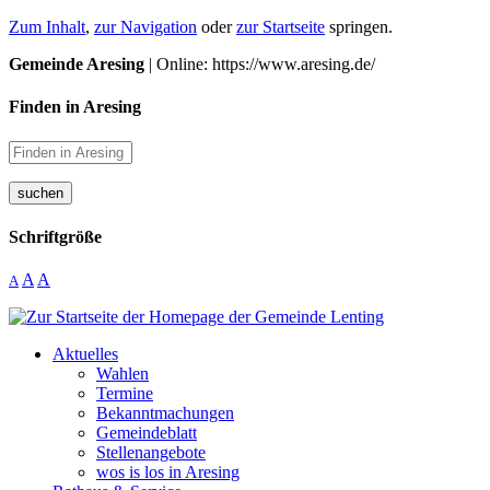
Zum Inhalt
,
zur Navigation
oder
zur Startseite
springen.
Gemeinde Aresing
| Online: https://www.aresing.de/
Finden in Aresing
suchen
Schriftgröße
A
A
A
Aktuelles
Wahlen
Termine
Bekanntmachungen
Gemeindeblatt
Stellenangebote
wos is los in Aresing