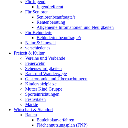
Für Jugend
Jugendreferent
Für Senioren
Seniorenbeauftragte/r
Rentenberatung
Allgemeine Infomationen und Neuigkeiten
Für Behinderte
Behindertenbeauftragte/r
Natur & Umwelt
verschiedenes
Freizeit & Kultur
Vereine und Verbände
Feuerwehr
Sehenswürdigkeiten
Rad- und Wanderwege
Gastronomie und Übernachtungen
Kinderspielplätze
Mutter Kind Gruppe
Sporteinrichtungen
Festivitäten
Märkte
Wirtschaft & Standort
Bauen
Bauleitplanverfahren
Flächennutzungsplan (FNP)