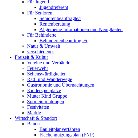
Für Jugend
Jugendreferent
Für Senioren
Seniorenbeauftragte/r
Rentenberatung
Allgemeine Infomationen und Neuigkeiten
Für Behinderte
Behindertenbeauftragte/r
Natur & Umwelt
verschiedenes
Freizeit & Kultur
Vereine und Verbände
Feuerwehr
Sehenswürdigkeiten
Rad- und Wanderwege
Gastronomie und Übernachtungen
Kinderspielplätze
Mutter Kind Gruppe
Sporteinrichtungen
Festivitäten
Märkte
Wirtschaft & Standort
Bauen
Bauleitplanverfahren
Flächennutzungsplan (FNP)