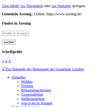
Zum Inhalt
,
zur Navigation
oder
zur Startseite
springen.
Gemeinde Aresing
| Online: https://www.aresing.de/
Finden in Aresing
suchen
Schriftgröße
A
A
A
Aktuelles
Wahlen
Termine
Bekanntmachungen
Gemeindeblatt
Stellenangebote
wos is los in Aresing