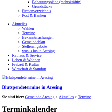
Bebauungspläne (rechtskräftig)
Grundstücke
Firmenverzeichnis
Post & Banken
Aktuelles
Wahlen
Termine
Bekanntmachungen
Gemeindeblatt
Stellenangebote
wos is los in Aresing
Rathaus & Service
Leben & Wohnen
Freizeit & Kultur
Wirtschaft & Standort
Blutspendetermine in Aresing
Sie sind hier:
Gemeinde Aresing
>
Aktuelles
>
Termine
Terminkalender