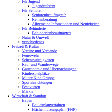
Für Jugend
Jugendreferent
Für Senioren
Seniorenbeauftragte/r
Rentenberatung
Allgemeine Infomationen und Neuigkeiten
Für Behinderte
Behindertenbeauftragte/r
Natur & Umwelt
verschiedenes
Freizeit & Kultur
Vereine und Verbände
Feuerwehr
Sehenswürdigkeiten
Rad- und Wanderwege
Gastronomie und Übernachtungen
Kinderspielplätze
Mutter Kind Gruppe
Sporteinrichtungen
Festivitäten
Märkte
Wirtschaft & Standort
Bauen
Bauleitplanverfahren
Flächennutzungsplan (FNP)