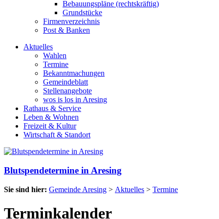
Bebauungspläne (rechtskräftig)
Grundstücke
Firmenverzeichnis
Post & Banken
Aktuelles
Wahlen
Termine
Bekanntmachungen
Gemeindeblatt
Stellenangebote
wos is los in Aresing
Rathaus & Service
Leben & Wohnen
Freizeit & Kultur
Wirtschaft & Standort
Blutspendetermine in Aresing
Sie sind hier:
Gemeinde Aresing
>
Aktuelles
>
Termine
Terminkalender