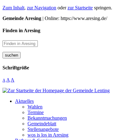
Zum Inhalt
,
zur Navigation
oder
zur Startseite
springen.
Gemeinde Aresing
| Online: https://www.aresing.de/
Finden in Aresing
suchen
Schriftgröße
A
A
A
Aktuelles
Wahlen
Termine
Bekanntmachungen
Gemeindeblatt
Stellenangebote
wos is los in Aresing