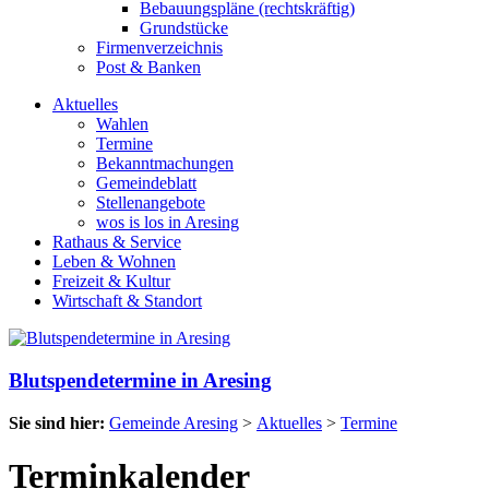
Bebauungspläne (rechtskräftig)
Grundstücke
Firmenverzeichnis
Post & Banken
Aktuelles
Wahlen
Termine
Bekanntmachungen
Gemeindeblatt
Stellenangebote
wos is los in Aresing
Rathaus & Service
Leben & Wohnen
Freizeit & Kultur
Wirtschaft & Standort
Blutspendetermine in Aresing
Sie sind hier:
Gemeinde Aresing
>
Aktuelles
>
Termine
Terminkalender