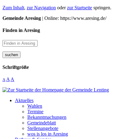
Zum Inhalt
,
zur Navigation
oder
zur Startseite
springen.
Gemeinde Aresing
| Online: https://www.aresing.de/
Finden in Aresing
suchen
Schriftgröße
A
A
A
Aktuelles
Wahlen
Termine
Bekanntmachungen
Gemeindeblatt
Stellenangebote
wos is los in Aresing