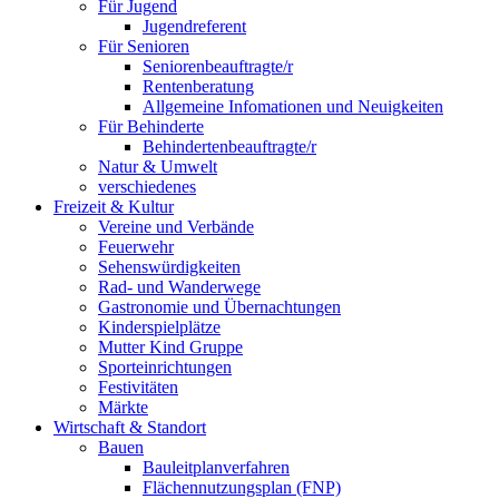
Für Jugend
Jugendreferent
Für Senioren
Seniorenbeauftragte/r
Rentenberatung
Allgemeine Infomationen und Neuigkeiten
Für Behinderte
Behindertenbeauftragte/r
Natur & Umwelt
verschiedenes
Freizeit & Kultur
Vereine und Verbände
Feuerwehr
Sehenswürdigkeiten
Rad- und Wanderwege
Gastronomie und Übernachtungen
Kinderspielplätze
Mutter Kind Gruppe
Sporteinrichtungen
Festivitäten
Märkte
Wirtschaft & Standort
Bauen
Bauleitplanverfahren
Flächennutzungsplan (FNP)