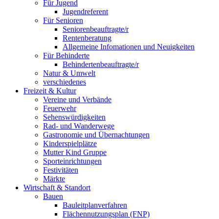
Für Jugend
Jugendreferent
Für Senioren
Seniorenbeauftragte/r
Rentenberatung
Allgemeine Infomationen und Neuigkeiten
Für Behinderte
Behindertenbeauftragte/r
Natur & Umwelt
verschiedenes
Freizeit & Kultur
Vereine und Verbände
Feuerwehr
Sehenswürdigkeiten
Rad- und Wanderwege
Gastronomie und Übernachtungen
Kinderspielplätze
Mutter Kind Gruppe
Sporteinrichtungen
Festivitäten
Märkte
Wirtschaft & Standort
Bauen
Bauleitplanverfahren
Flächennutzungsplan (FNP)