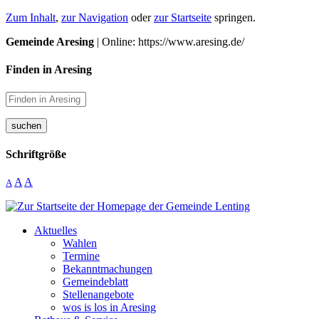
Zum Inhalt
,
zur Navigation
oder
zur Startseite
springen.
Gemeinde Aresing
| Online: https://www.aresing.de/
Finden in Aresing
suchen
Schriftgröße
A
A
A
Aktuelles
Wahlen
Termine
Bekanntmachungen
Gemeindeblatt
Stellenangebote
wos is los in Aresing