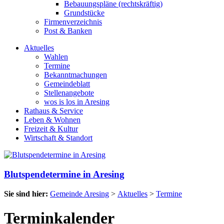
Bebauungspläne (rechtskräftig)
Grundstücke
Firmenverzeichnis
Post & Banken
Aktuelles
Wahlen
Termine
Bekanntmachungen
Gemeindeblatt
Stellenangebote
wos is los in Aresing
Rathaus & Service
Leben & Wohnen
Freizeit & Kultur
Wirtschaft & Standort
Blutspendetermine in Aresing
Sie sind hier:
Gemeinde Aresing
>
Aktuelles
>
Termine
Terminkalender