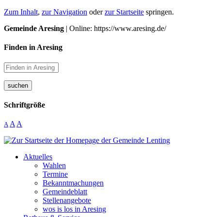
Zum Inhalt
,
zur Navigation
oder
zur Startseite
springen.
Gemeinde Aresing
| Online: https://www.aresing.de/
Finden in Aresing
suchen
Schriftgröße
A
A
A
Aktuelles
Wahlen
Termine
Bekanntmachungen
Gemeindeblatt
Stellenangebote
wos is los in Aresing