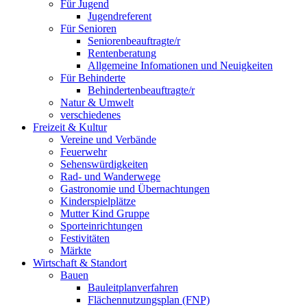
Für Jugend
Jugendreferent
Für Senioren
Seniorenbeauftragte/r
Rentenberatung
Allgemeine Infomationen und Neuigkeiten
Für Behinderte
Behindertenbeauftragte/r
Natur & Umwelt
verschiedenes
Freizeit & Kultur
Vereine und Verbände
Feuerwehr
Sehenswürdigkeiten
Rad- und Wanderwege
Gastronomie und Übernachtungen
Kinderspielplätze
Mutter Kind Gruppe
Sporteinrichtungen
Festivitäten
Märkte
Wirtschaft & Standort
Bauen
Bauleitplanverfahren
Flächennutzungsplan (FNP)