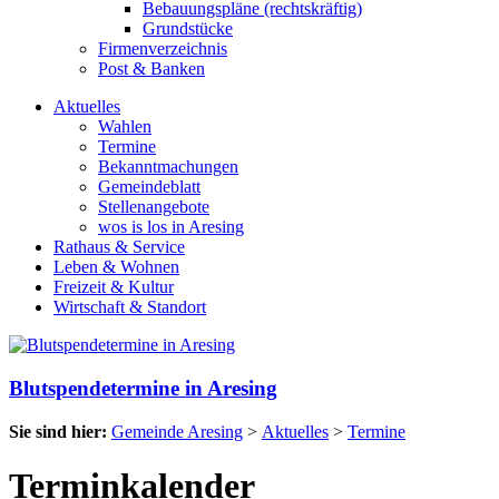
Bebauungspläne (rechtskräftig)
Grundstücke
Firmenverzeichnis
Post & Banken
Aktuelles
Wahlen
Termine
Bekanntmachungen
Gemeindeblatt
Stellenangebote
wos is los in Aresing
Rathaus & Service
Leben & Wohnen
Freizeit & Kultur
Wirtschaft & Standort
Blutspendetermine in Aresing
Sie sind hier:
Gemeinde Aresing
>
Aktuelles
>
Termine
Terminkalender