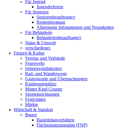
Für Jugend
Jugendreferent
Für Senioren
Seniorenbeauftragte/r
Rentenberatung
Allgemeine Infomationen und Neuigkeiten
Für Behinderte
Behindertenbeauftragte/r
Natur & Umwelt
verschiedenes
Freizeit & Kultur
Vereine und Verbände
Feuerwehr
Sehenswürdigkeiten
Rad- und Wanderwege
Gastronomie und Übernachtungen
Kinderspielplätze
Mutter Kind Gruppe
Sporteinrichtungen
Festivitäten
Märkte
Wirtschaft & Standort
Bauen
Bauleitplanverfahren
Flächennutzungsplan (FNP)