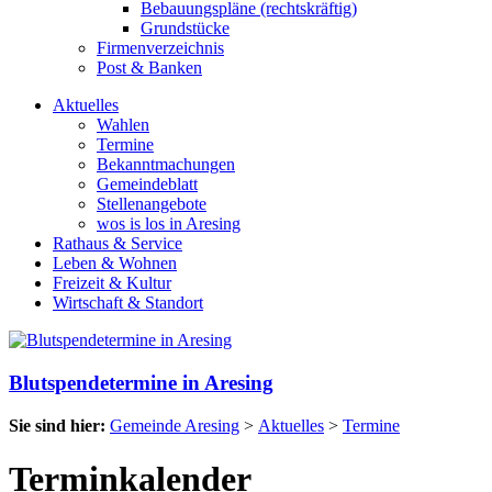
Bebauungspläne (rechtskräftig)
Grundstücke
Firmenverzeichnis
Post & Banken
Aktuelles
Wahlen
Termine
Bekanntmachungen
Gemeindeblatt
Stellenangebote
wos is los in Aresing
Rathaus & Service
Leben & Wohnen
Freizeit & Kultur
Wirtschaft & Standort
Blutspendetermine in Aresing
Sie sind hier:
Gemeinde Aresing
>
Aktuelles
>
Termine
Terminkalender