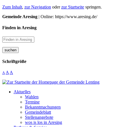
Zum Inhalt
,
zur Navigation
oder
zur Startseite
springen.
Gemeinde Aresing
| Online: https://www.aresing.de/
Finden in Aresing
suchen
Schriftgröße
A
A
A
Aktuelles
Wahlen
Termine
Bekanntmachungen
Gemeindeblatt
Stellenangebote
wos is los in Aresing