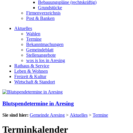
Bebauungspläne (rechtskräftig)
Grundstücke
Firmenverzeichnis
Post & Banken
Aktuelles
Wahlen
Termine
Bekanntmachungen
Gemeindeblatt
Stellenangebote
wos is los in Aresing
Rathaus & Service
Leben & Wohnen
Freizeit & Kultur
Wirtschaft & Standort
Blutspendetermine in Aresing
Sie sind hier:
Gemeinde Aresing
>
Aktuelles
>
Termine
Terminkalender