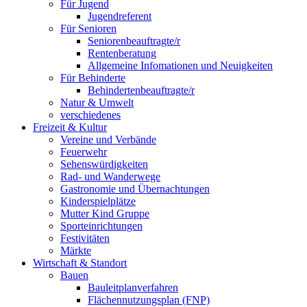
Für Jugend
Jugendreferent
Für Senioren
Seniorenbeauftragte/r
Rentenberatung
Allgemeine Infomationen und Neuigkeiten
Für Behinderte
Behindertenbeauftragte/r
Natur & Umwelt
verschiedenes
Freizeit & Kultur
Vereine und Verbände
Feuerwehr
Sehenswürdigkeiten
Rad- und Wanderwege
Gastronomie und Übernachtungen
Kinderspielplätze
Mutter Kind Gruppe
Sporteinrichtungen
Festivitäten
Märkte
Wirtschaft & Standort
Bauen
Bauleitplanverfahren
Flächennutzungsplan (FNP)