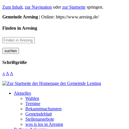
Zum Inhalt
,
zur Navigation
oder
zur Startseite
springen.
Gemeinde Aresing
| Online: https://www.aresing.de/
Finden in Aresing
suchen
Schriftgröße
A
A
A
Aktuelles
Wahlen
Termine
Bekanntmachungen
Gemeindeblatt
Stellenangebote
wos is los in Aresing