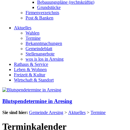
Bebauungspläne (rechtskräftig)
Grundstücke
Firmenverzeichnis
Post & Banken
Aktuelles
Wahlen
Termine
Bekanntmachungen
Gemeindeblatt
Stellenangebote
wos is los in Aresing
Rathaus & Service
Leben & Wohnen
Freizeit & Kultur
Wirtschaft & Standort
Blutspendetermine in Aresing
Sie sind hier:
Gemeinde Aresing
>
Aktuelles
>
Termine
Terminkalender