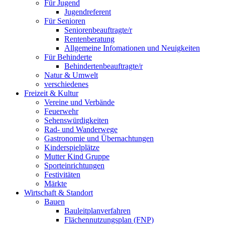
Für Jugend
Jugendreferent
Für Senioren
Seniorenbeauftragte/r
Rentenberatung
Allgemeine Infomationen und Neuigkeiten
Für Behinderte
Behindertenbeauftragte/r
Natur & Umwelt
verschiedenes
Freizeit & Kultur
Vereine und Verbände
Feuerwehr
Sehenswürdigkeiten
Rad- und Wanderwege
Gastronomie und Übernachtungen
Kinderspielplätze
Mutter Kind Gruppe
Sporteinrichtungen
Festivitäten
Märkte
Wirtschaft & Standort
Bauen
Bauleitplanverfahren
Flächennutzungsplan (FNP)