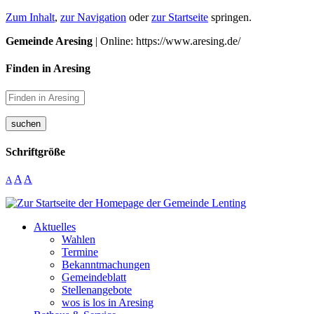
Zum Inhalt
,
zur Navigation
oder
zur Startseite
springen.
Gemeinde Aresing
| Online: https://www.aresing.de/
Finden in Aresing
suchen
Schriftgröße
A
A
A
Aktuelles
Wahlen
Termine
Bekanntmachungen
Gemeindeblatt
Stellenangebote
wos is los in Aresing