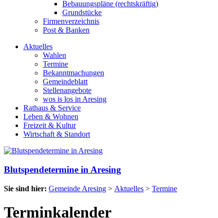
Bebauungspläne (rechtskräftig)
Grundstücke
Firmenverzeichnis
Post & Banken
Aktuelles
Wahlen
Termine
Bekanntmachungen
Gemeindeblatt
Stellenangebote
wos is los in Aresing
Rathaus & Service
Leben & Wohnen
Freizeit & Kultur
Wirtschaft & Standort
Blutspendetermine in Aresing
Sie sind hier:
Gemeinde Aresing
>
Aktuelles
>
Termine
Terminkalender