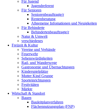
Für Jugend
Jugendreferent
Für Senioren
Seniorenbeauftragte/r
Rentenberatung
Allgemeine Infomationen und Neuigkeiten
Für Behinderte
Behindertenbeauftragte/r
Natur & Umwelt
verschiedenes
Freizeit & Kultur
Vereine und Verbände
Feuerwehr
Sehenswürdigkeiten
Rad- und Wanderwege
Gastronomie und Übernachtungen
Kinderspielplätze
Mutter Kind Gruppe
Sporteinrichtungen
Festivitäten
Märkte
Wirtschaft & Standort
Bauen
Bauleitplanverfahren
Flächennutzungsplan (FNP)