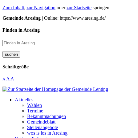
Zum Inhalt
,
zur Navigation
oder
zur Startseite
springen.
Gemeinde Aresing
| Online: https://www.aresing.de/
Finden in Aresing
suchen
Schriftgröße
A
A
A
Aktuelles
Wahlen
Termine
Bekanntmachungen
Gemeindeblatt
Stellenangebote
wos is los in Aresing