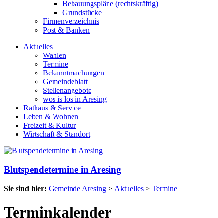
Bebauungspläne (rechtskräftig)
Grundstücke
Firmenverzeichnis
Post & Banken
Aktuelles
Wahlen
Termine
Bekanntmachungen
Gemeindeblatt
Stellenangebote
wos is los in Aresing
Rathaus & Service
Leben & Wohnen
Freizeit & Kultur
Wirtschaft & Standort
Blutspendetermine in Aresing
Sie sind hier:
Gemeinde Aresing
>
Aktuelles
>
Termine
Terminkalender