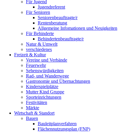
Für Jugend
Jugendreferent
Für Senioren
Seniorenbeauftragte/r
Rentenberatung
Allgemeine Infomationen und Neuigkeiten
Für Behinderte
Behindertenbeauftragte/r
Natur & Umwelt
verschiedenes
Freizeit & Kultur
Vereine und Verbände
Feuerwehr
Sehenswürdigkeiten
Rad- und Wanderwege
Gastronomie und Übernachtungen
Kinderspielplätze
Mutter Kind Gruppe
Sporteinrichtungen
Festivitäten
Märkte
Wirtschaft & Standort
Bauen
Bauleitplanverfahren
Flächennutzungsplan (FNP)