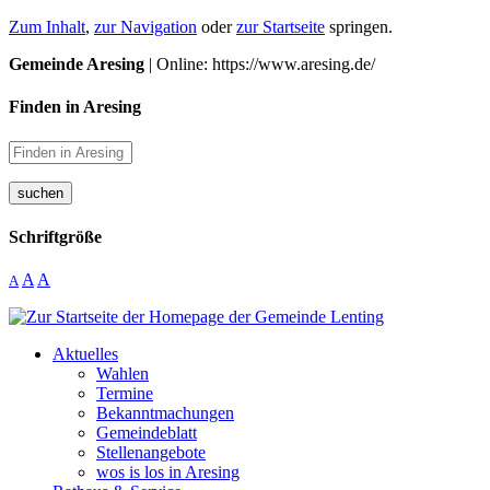
Zum Inhalt
,
zur Navigation
oder
zur Startseite
springen.
Gemeinde Aresing
| Online: https://www.aresing.de/
Finden in Aresing
suchen
Schriftgröße
A
A
A
Aktuelles
Wahlen
Termine
Bekanntmachungen
Gemeindeblatt
Stellenangebote
wos is los in Aresing