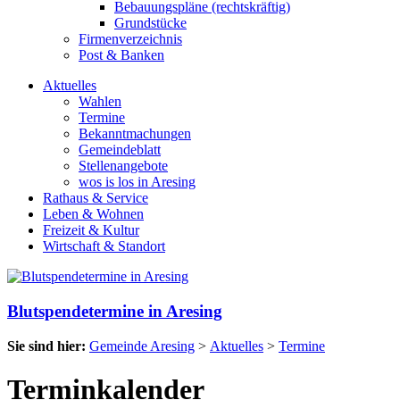
Bebauungspläne (rechtskräftig)
Grundstücke
Firmenverzeichnis
Post & Banken
Aktuelles
Wahlen
Termine
Bekanntmachungen
Gemeindeblatt
Stellenangebote
wos is los in Aresing
Rathaus & Service
Leben & Wohnen
Freizeit & Kultur
Wirtschaft & Standort
Blutspendetermine in Aresing
Sie sind hier:
Gemeinde Aresing
>
Aktuelles
>
Termine
Terminkalender