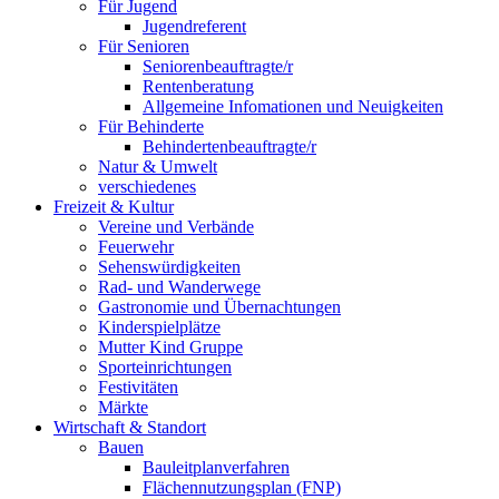
Für Jugend
Jugendreferent
Für Senioren
Seniorenbeauftragte/r
Rentenberatung
Allgemeine Infomationen und Neuigkeiten
Für Behinderte
Behindertenbeauftragte/r
Natur & Umwelt
verschiedenes
Freizeit & Kultur
Vereine und Verbände
Feuerwehr
Sehenswürdigkeiten
Rad- und Wanderwege
Gastronomie und Übernachtungen
Kinderspielplätze
Mutter Kind Gruppe
Sporteinrichtungen
Festivitäten
Märkte
Wirtschaft & Standort
Bauen
Bauleitplanverfahren
Flächennutzungsplan (FNP)