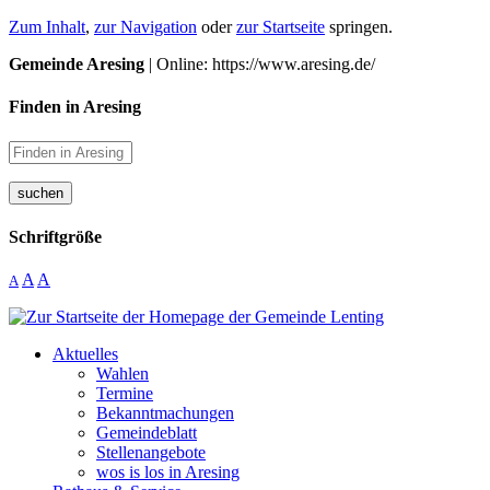
Zum Inhalt
,
zur Navigation
oder
zur Startseite
springen.
Gemeinde Aresing
| Online: https://www.aresing.de/
Finden in Aresing
suchen
Schriftgröße
A
A
A
Aktuelles
Wahlen
Termine
Bekanntmachungen
Gemeindeblatt
Stellenangebote
wos is los in Aresing