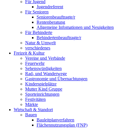
Für Jugend
Jugendreferent
Für Senioren
Seniorenbeauftragte/r
Rentenberatung
Allgemeine Infomationen und Neuigkeiten
Für Behinderte
Behindertenbeauftragte/r
Natur & Umwelt
verschiedenes
Freizeit & Kultur
Vereine und Verbände
Feuerwehr
Sehenswürdigkeiten
Rad- und Wanderwege
Gastronomie und Übernachtungen
Kinderspielplätze
Mutter Kind Gruppe
Sporteinrichtungen
Festivitäten
Märkte
Wirtschaft & Standort
Bauen
Bauleitplanverfahren
Flächennutzungsplan (FNP)