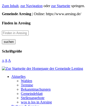
Zum Inhalt
,
zur Navigation
oder
zur Startseite
springen.
Gemeinde Aresing
| Online: https://www.aresing.de/
Finden in Aresing
suchen
Schriftgröße
A
A
A
Aktuelles
Wahlen
Termine
Bekanntmachungen
Gemeindeblatt
Stellenangebote
wos is los in Aresing