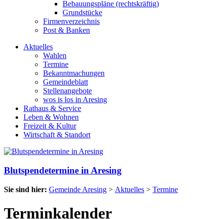
Bebauungspläne (rechtskräftig)
Grundstücke
Firmenverzeichnis
Post & Banken
Aktuelles
Wahlen
Termine
Bekanntmachungen
Gemeindeblatt
Stellenangebote
wos is los in Aresing
Rathaus & Service
Leben & Wohnen
Freizeit & Kultur
Wirtschaft & Standort
Blutspendetermine in Aresing
Sie sind hier:
Gemeinde Aresing
>
Aktuelles
>
Termine
Terminkalender