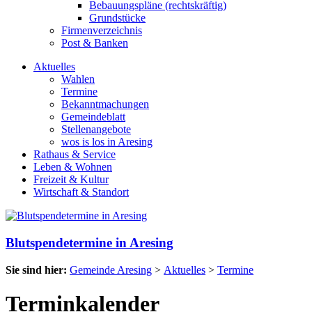
Bebauungspläne (rechtskräftig)
Grundstücke
Firmenverzeichnis
Post & Banken
Aktuelles
Wahlen
Termine
Bekanntmachungen
Gemeindeblatt
Stellenangebote
wos is los in Aresing
Rathaus & Service
Leben & Wohnen
Freizeit & Kultur
Wirtschaft & Standort
Blutspendetermine in Aresing
Sie sind hier:
Gemeinde Aresing
>
Aktuelles
>
Termine
Terminkalender