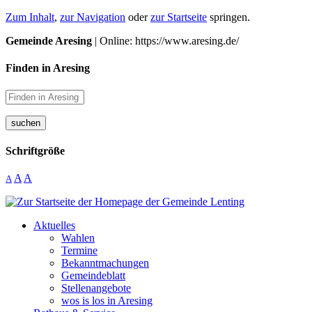
Zum Inhalt
,
zur Navigation
oder
zur Startseite
springen.
Gemeinde Aresing
| Online: https://www.aresing.de/
Finden in Aresing
suchen
Schriftgröße
A
A
A
Aktuelles
Wahlen
Termine
Bekanntmachungen
Gemeindeblatt
Stellenangebote
wos is los in Aresing