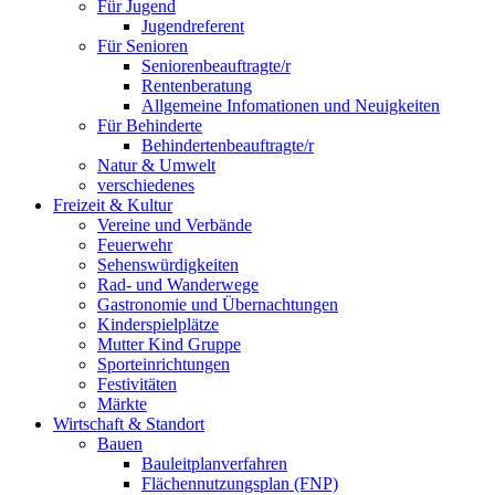
Für Jugend
Jugendreferent
Für Senioren
Seniorenbeauftragte/r
Rentenberatung
Allgemeine Infomationen und Neuigkeiten
Für Behinderte
Behindertenbeauftragte/r
Natur & Umwelt
verschiedenes
Freizeit & Kultur
Vereine und Verbände
Feuerwehr
Sehenswürdigkeiten
Rad- und Wanderwege
Gastronomie und Übernachtungen
Kinderspielplätze
Mutter Kind Gruppe
Sporteinrichtungen
Festivitäten
Märkte
Wirtschaft & Standort
Bauen
Bauleitplanverfahren
Flächennutzungsplan (FNP)