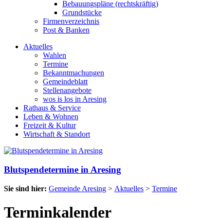
Bebauungspläne (rechtskräftig)
Grundstücke
Firmenverzeichnis
Post & Banken
Aktuelles
Wahlen
Termine
Bekanntmachungen
Gemeindeblatt
Stellenangebote
wos is los in Aresing
Rathaus & Service
Leben & Wohnen
Freizeit & Kultur
Wirtschaft & Standort
Blutspendetermine in Aresing
Sie sind hier:
Gemeinde Aresing
>
Aktuelles
>
Termine
Terminkalender