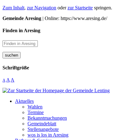
Zum Inhalt
,
zur Navigation
oder
zur Startseite
springen.
Gemeinde Aresing
| Online: https://www.aresing.de/
Finden in Aresing
suchen
Schriftgröße
A
A
A
Aktuelles
Wahlen
Termine
Bekanntmachungen
Gemeindeblatt
Stellenangebote
wos is los in Aresing