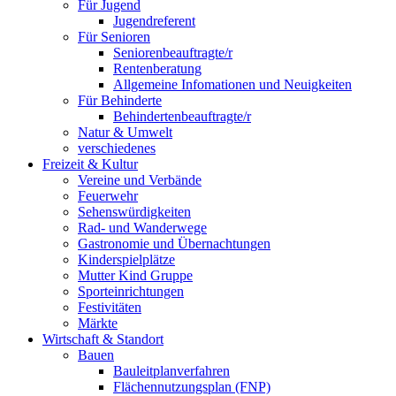
Für Jugend
Jugendreferent
Für Senioren
Seniorenbeauftragte/r
Rentenberatung
Allgemeine Infomationen und Neuigkeiten
Für Behinderte
Behindertenbeauftragte/r
Natur & Umwelt
verschiedenes
Freizeit & Kultur
Vereine und Verbände
Feuerwehr
Sehenswürdigkeiten
Rad- und Wanderwege
Gastronomie und Übernachtungen
Kinderspielplätze
Mutter Kind Gruppe
Sporteinrichtungen
Festivitäten
Märkte
Wirtschaft & Standort
Bauen
Bauleitplanverfahren
Flächennutzungsplan (FNP)