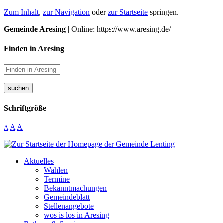
Zum Inhalt
,
zur Navigation
oder
zur Startseite
springen.
Gemeinde Aresing
| Online: https://www.aresing.de/
Finden in Aresing
suchen
Schriftgröße
A
A
A
Aktuelles
Wahlen
Termine
Bekanntmachungen
Gemeindeblatt
Stellenangebote
wos is los in Aresing