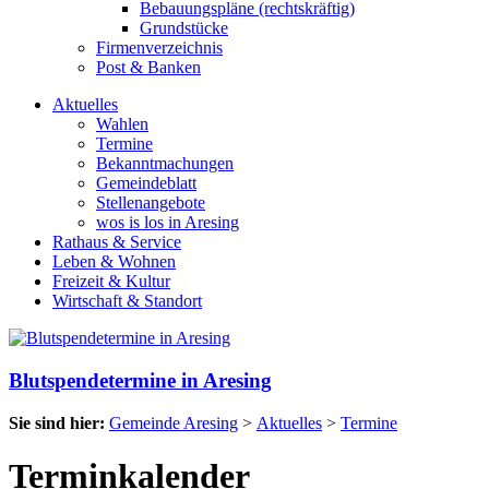
Bebauungspläne (rechtskräftig)
Grundstücke
Firmenverzeichnis
Post & Banken
Aktuelles
Wahlen
Termine
Bekanntmachungen
Gemeindeblatt
Stellenangebote
wos is los in Aresing
Rathaus & Service
Leben & Wohnen
Freizeit & Kultur
Wirtschaft & Standort
Blutspendetermine in Aresing
Sie sind hier:
Gemeinde Aresing
>
Aktuelles
>
Termine
Terminkalender