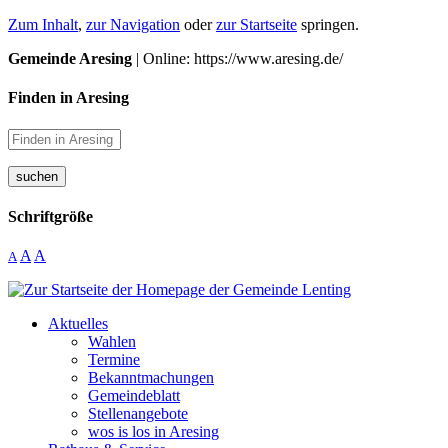
Zum Inhalt
,
zur Navigation
oder
zur Startseite
springen.
Gemeinde Aresing
| Online: https://www.aresing.de/
Finden in Aresing
suchen
Schriftgröße
A
A
A
Aktuelles
Wahlen
Termine
Bekanntmachungen
Gemeindeblatt
Stellenangebote
wos is los in Aresing