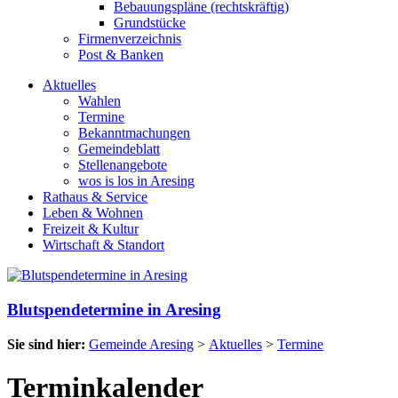
Bebauungspläne (rechtskräftig)
Grundstücke
Firmenverzeichnis
Post & Banken
Aktuelles
Wahlen
Termine
Bekanntmachungen
Gemeindeblatt
Stellenangebote
wos is los in Aresing
Rathaus & Service
Leben & Wohnen
Freizeit & Kultur
Wirtschaft & Standort
Blutspendetermine in Aresing
Sie sind hier:
Gemeinde Aresing
>
Aktuelles
>
Termine
Terminkalender