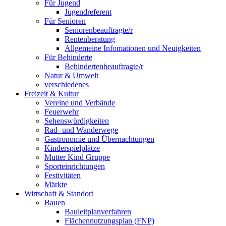
Für Jugend
Jugendreferent
Für Senioren
Seniorenbeauftragte/r
Rentenberatung
Allgemeine Infomationen und Neuigkeiten
Für Behinderte
Behindertenbeauftragte/r
Natur & Umwelt
verschiedenes
Freizeit & Kultur
Vereine und Verbände
Feuerwehr
Sehenswürdigkeiten
Rad- und Wanderwege
Gastronomie und Übernachtungen
Kinderspielplätze
Mutter Kind Gruppe
Sporteinrichtungen
Festivitäten
Märkte
Wirtschaft & Standort
Bauen
Bauleitplanverfahren
Flächennutzungsplan (FNP)