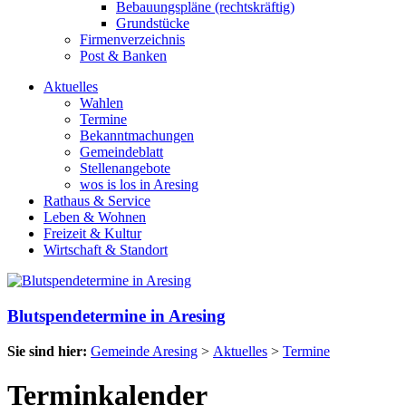
Bebauungspläne (rechtskräftig)
Grundstücke
Firmenverzeichnis
Post & Banken
Aktuelles
Wahlen
Termine
Bekanntmachungen
Gemeindeblatt
Stellenangebote
wos is los in Aresing
Rathaus & Service
Leben & Wohnen
Freizeit & Kultur
Wirtschaft & Standort
Blutspendetermine in Aresing
Sie sind hier:
Gemeinde Aresing
>
Aktuelles
>
Termine
Terminkalender