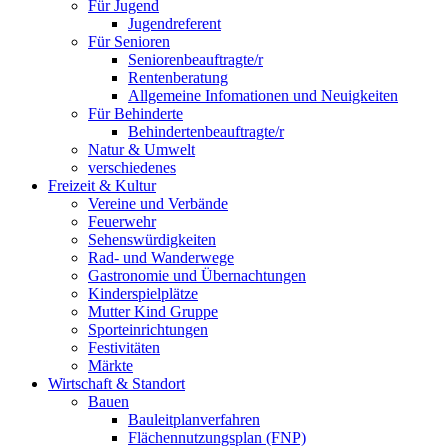
Für Jugend
Jugendreferent
Für Senioren
Seniorenbeauftragte/r
Rentenberatung
Allgemeine Infomationen und Neuigkeiten
Für Behinderte
Behindertenbeauftragte/r
Natur & Umwelt
verschiedenes
Freizeit & Kultur
Vereine und Verbände
Feuerwehr
Sehenswürdigkeiten
Rad- und Wanderwege
Gastronomie und Übernachtungen
Kinderspielplätze
Mutter Kind Gruppe
Sporteinrichtungen
Festivitäten
Märkte
Wirtschaft & Standort
Bauen
Bauleitplanverfahren
Flächennutzungsplan (FNP)