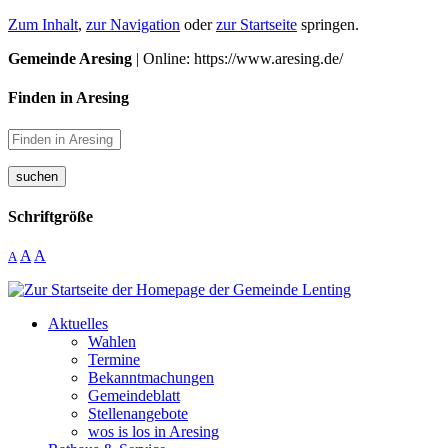
Zum Inhalt
,
zur Navigation
oder
zur Startseite
springen.
Gemeinde Aresing
| Online: https://www.aresing.de/
Finden in Aresing
suchen
Schriftgröße
A
A
A
Aktuelles
Wahlen
Termine
Bekanntmachungen
Gemeindeblatt
Stellenangebote
wos is los in Aresing