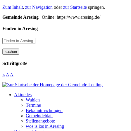
Zum Inhalt
,
zur Navigation
oder
zur Startseite
springen.
Gemeinde Aresing
| Online: https://www.aresing.de/
Finden in Aresing
suchen
Schriftgröße
A
A
A
Aktuelles
Wahlen
Termine
Bekanntmachungen
Gemeindeblatt
Stellenangebote
wos is los in Aresing