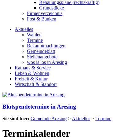
Bebauungspläne (rechtskräftig)
Grundstücke
Firmenverzeichnis
Post & Banken
Aktuelles
Wahlen
Termine
Bekanntmachungen
Gemeindeblatt
Stellenangebote
wos is los in Aresing
Rathaus & Service
Leben & Wohnen
Freizeit & Kultur
Wirtschaft & Standort
Blutspendetermine in Aresing
Sie sind hier:
Gemeinde Aresing
>
Aktuelles
>
Termine
Terminkalender