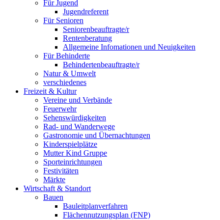
Für Jugend
Jugendreferent
Für Senioren
Seniorenbeauftragte/r
Rentenberatung
Allgemeine Infomationen und Neuigkeiten
Für Behinderte
Behindertenbeauftragte/r
Natur & Umwelt
verschiedenes
Freizeit & Kultur
Vereine und Verbände
Feuerwehr
Sehenswürdigkeiten
Rad- und Wanderwege
Gastronomie und Übernachtungen
Kinderspielplätze
Mutter Kind Gruppe
Sporteinrichtungen
Festivitäten
Märkte
Wirtschaft & Standort
Bauen
Bauleitplanverfahren
Flächennutzungsplan (FNP)