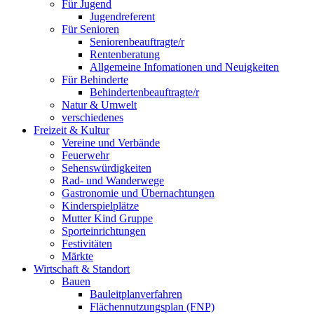
Für Jugend
Jugendreferent
Für Senioren
Seniorenbeauftragte/r
Rentenberatung
Allgemeine Infomationen und Neuigkeiten
Für Behinderte
Behindertenbeauftragte/r
Natur & Umwelt
verschiedenes
Freizeit & Kultur
Vereine und Verbände
Feuerwehr
Sehenswürdigkeiten
Rad- und Wanderwege
Gastronomie und Übernachtungen
Kinderspielplätze
Mutter Kind Gruppe
Sporteinrichtungen
Festivitäten
Märkte
Wirtschaft & Standort
Bauen
Bauleitplanverfahren
Flächennutzungsplan (FNP)