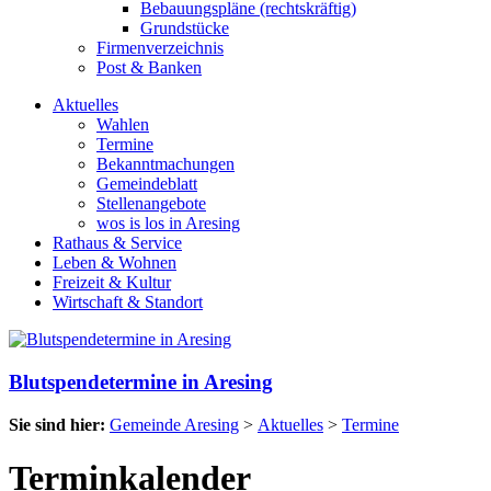
Bebauungspläne (rechtskräftig)
Grundstücke
Firmenverzeichnis
Post & Banken
Aktuelles
Wahlen
Termine
Bekanntmachungen
Gemeindeblatt
Stellenangebote
wos is los in Aresing
Rathaus & Service
Leben & Wohnen
Freizeit & Kultur
Wirtschaft & Standort
Blutspendetermine in Aresing
Sie sind hier:
Gemeinde Aresing
>
Aktuelles
>
Termine
Terminkalender