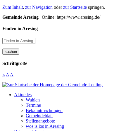
Zum Inhalt
,
zur Navigation
oder
zur Startseite
springen.
Gemeinde Aresing
| Online: https://www.aresing.de/
Finden in Aresing
suchen
Schriftgröße
A
A
A
Aktuelles
Wahlen
Termine
Bekanntmachungen
Gemeindeblatt
Stellenangebote
wos is los in Aresing