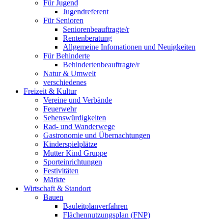
Für Jugend
Jugendreferent
Für Senioren
Seniorenbeauftragte/r
Rentenberatung
Allgemeine Infomationen und Neuigkeiten
Für Behinderte
Behindertenbeauftragte/r
Natur & Umwelt
verschiedenes
Freizeit & Kultur
Vereine und Verbände
Feuerwehr
Sehenswürdigkeiten
Rad- und Wanderwege
Gastronomie und Übernachtungen
Kinderspielplätze
Mutter Kind Gruppe
Sporteinrichtungen
Festivitäten
Märkte
Wirtschaft & Standort
Bauen
Bauleitplanverfahren
Flächennutzungsplan (FNP)