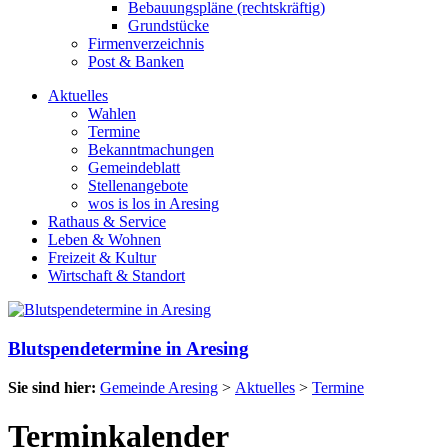
Bebauungspläne (rechtskräftig)
Grundstücke
Firmenverzeichnis
Post & Banken
Aktuelles
Wahlen
Termine
Bekanntmachungen
Gemeindeblatt
Stellenangebote
wos is los in Aresing
Rathaus & Service
Leben & Wohnen
Freizeit & Kultur
Wirtschaft & Standort
Blutspendetermine in Aresing
Sie sind hier:
Gemeinde Aresing
>
Aktuelles
>
Termine
Terminkalender