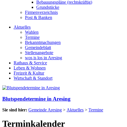
Bebauungspläne (rechtskräftig)
Grundstücke
Firmenverzeichnis
Post & Banken
Aktuelles
Wahlen
Termine
Bekanntmachungen
Gemeindeblatt
Stellenangebote
wos is los in Aresing
Rathaus & Service
Leben & Wohnen
Freizeit & Kultur
Wirtschaft & Standort
Blutspendetermine in Aresing
Sie sind hier:
Gemeinde Aresing
>
Aktuelles
>
Termine
Terminkalender