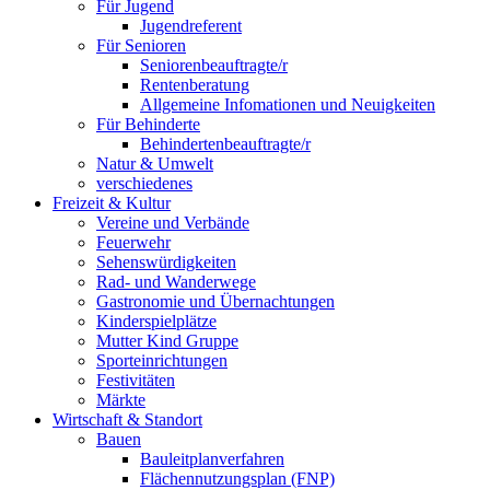
Für Jugend
Jugendreferent
Für Senioren
Seniorenbeauftragte/r
Rentenberatung
Allgemeine Infomationen und Neuigkeiten
Für Behinderte
Behindertenbeauftragte/r
Natur & Umwelt
verschiedenes
Freizeit & Kultur
Vereine und Verbände
Feuerwehr
Sehenswürdigkeiten
Rad- und Wanderwege
Gastronomie und Übernachtungen
Kinderspielplätze
Mutter Kind Gruppe
Sporteinrichtungen
Festivitäten
Märkte
Wirtschaft & Standort
Bauen
Bauleitplanverfahren
Flächennutzungsplan (FNP)