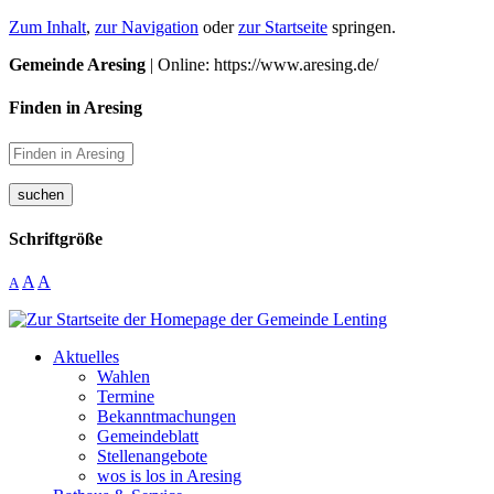
Zum Inhalt
,
zur Navigation
oder
zur Startseite
springen.
Gemeinde Aresing
| Online: https://www.aresing.de/
Finden in Aresing
suchen
Schriftgröße
A
A
A
Aktuelles
Wahlen
Termine
Bekanntmachungen
Gemeindeblatt
Stellenangebote
wos is los in Aresing