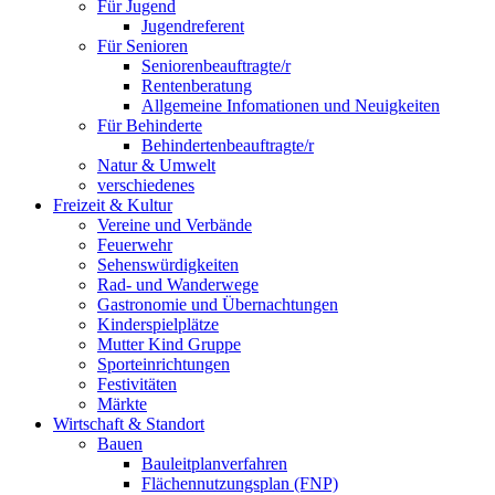
Für Jugend
Jugendreferent
Für Senioren
Seniorenbeauftragte/r
Rentenberatung
Allgemeine Infomationen und Neuigkeiten
Für Behinderte
Behindertenbeauftragte/r
Natur & Umwelt
verschiedenes
Freizeit & Kultur
Vereine und Verbände
Feuerwehr
Sehenswürdigkeiten
Rad- und Wanderwege
Gastronomie und Übernachtungen
Kinderspielplätze
Mutter Kind Gruppe
Sporteinrichtungen
Festivitäten
Märkte
Wirtschaft & Standort
Bauen
Bauleitplanverfahren
Flächennutzungsplan (FNP)