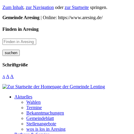
Zum Inhalt
,
zur Navigation
oder
zur Startseite
springen.
Gemeinde Aresing
| Online: https://www.aresing.de/
Finden in Aresing
suchen
Schriftgröße
A
A
A
Aktuelles
Wahlen
Termine
Bekanntmachungen
Gemeindeblatt
Stellenangebote
wos is los in Aresing