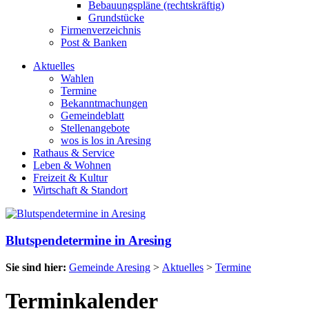
Bebauungspläne (rechtskräftig)
Grundstücke
Firmenverzeichnis
Post & Banken
Aktuelles
Wahlen
Termine
Bekanntmachungen
Gemeindeblatt
Stellenangebote
wos is los in Aresing
Rathaus & Service
Leben & Wohnen
Freizeit & Kultur
Wirtschaft & Standort
Blutspendetermine in Aresing
Sie sind hier:
Gemeinde Aresing
>
Aktuelles
>
Termine
Terminkalender