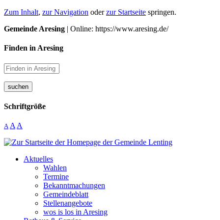
Zum Inhalt
,
zur Navigation
oder
zur Startseite
springen.
Gemeinde Aresing
| Online: https://www.aresing.de/
Finden in Aresing
suchen
Schriftgröße
A
A
A
Aktuelles
Wahlen
Termine
Bekanntmachungen
Gemeindeblatt
Stellenangebote
wos is los in Aresing