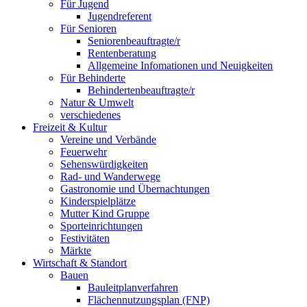
Für Jugend
Jugendreferent
Für Senioren
Seniorenbeauftragte/r
Rentenberatung
Allgemeine Infomationen und Neuigkeiten
Für Behinderte
Behindertenbeauftragte/r
Natur & Umwelt
verschiedenes
Freizeit & Kultur
Vereine und Verbände
Feuerwehr
Sehenswürdigkeiten
Rad- und Wanderwege
Gastronomie und Übernachtungen
Kinderspielplätze
Mutter Kind Gruppe
Sporteinrichtungen
Festivitäten
Märkte
Wirtschaft & Standort
Bauen
Bauleitplanverfahren
Flächennutzungsplan (FNP)