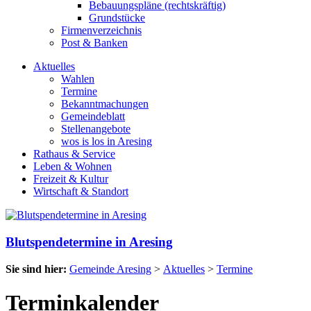
Bebauungspläne (rechtskräftig)
Grundstücke
Firmenverzeichnis
Post & Banken
Aktuelles
Wahlen
Termine
Bekanntmachungen
Gemeindeblatt
Stellenangebote
wos is los in Aresing
Rathaus & Service
Leben & Wohnen
Freizeit & Kultur
Wirtschaft & Standort
Blutspendetermine in Aresing
Sie sind hier:
Gemeinde Aresing
>
Aktuelles
>
Termine
Terminkalender