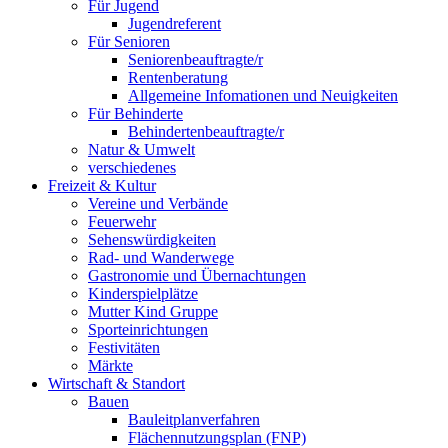
Für Jugend
Jugendreferent
Für Senioren
Seniorenbeauftragte/r
Rentenberatung
Allgemeine Infomationen und Neuigkeiten
Für Behinderte
Behindertenbeauftragte/r
Natur & Umwelt
verschiedenes
Freizeit & Kultur
Vereine und Verbände
Feuerwehr
Sehenswürdigkeiten
Rad- und Wanderwege
Gastronomie und Übernachtungen
Kinderspielplätze
Mutter Kind Gruppe
Sporteinrichtungen
Festivitäten
Märkte
Wirtschaft & Standort
Bauen
Bauleitplanverfahren
Flächennutzungsplan (FNP)