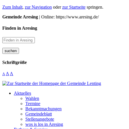
Zum Inhalt
,
zur Navigation
oder
zur Startseite
springen.
Gemeinde Aresing
| Online: https://www.aresing.de/
Finden in Aresing
suchen
Schriftgröße
A
A
A
Aktuelles
Wahlen
Termine
Bekanntmachungen
Gemeindeblatt
Stellenangebote
wos is los in Aresing