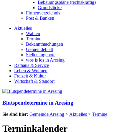
Bebauungspläne (rechtskräftig)
Grundstücke
Firmenverzeichnis
Post & Banken
Aktuelles
Wahlen
Termine
Bekanntmachungen
Gemeindeblatt
Stellenangebote
wos is los in Aresing
Rathaus & Service
Leben & Wohnen
Freizeit & Kultur
Wirtschaft & Standort
Blutspendetermine in Aresing
Sie sind hier:
Gemeinde Aresing
>
Aktuelles
>
Termine
Terminkalender