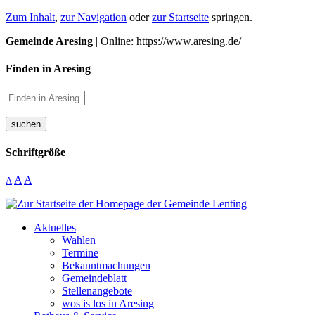
Zum Inhalt
,
zur Navigation
oder
zur Startseite
springen.
Gemeinde Aresing
| Online: https://www.aresing.de/
Finden in Aresing
suchen
Schriftgröße
A
A
A
Aktuelles
Wahlen
Termine
Bekanntmachungen
Gemeindeblatt
Stellenangebote
wos is los in Aresing