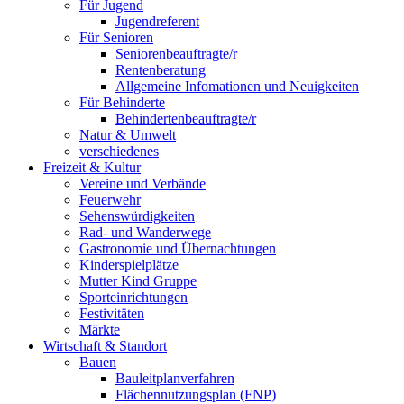
Für Jugend
Jugendreferent
Für Senioren
Seniorenbeauftragte/r
Rentenberatung
Allgemeine Infomationen und Neuigkeiten
Für Behinderte
Behindertenbeauftragte/r
Natur & Umwelt
verschiedenes
Freizeit & Kultur
Vereine und Verbände
Feuerwehr
Sehenswürdigkeiten
Rad- und Wanderwege
Gastronomie und Übernachtungen
Kinderspielplätze
Mutter Kind Gruppe
Sporteinrichtungen
Festivitäten
Märkte
Wirtschaft & Standort
Bauen
Bauleitplanverfahren
Flächennutzungsplan (FNP)