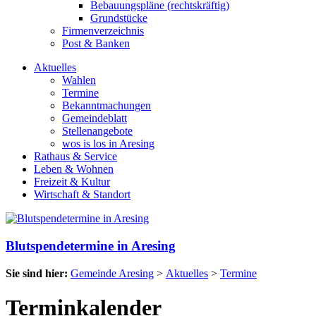
Bebauungspläne (rechtskräftig)
Grundstücke
Firmenverzeichnis
Post & Banken
Aktuelles
Wahlen
Termine
Bekanntmachungen
Gemeindeblatt
Stellenangebote
wos is los in Aresing
Rathaus & Service
Leben & Wohnen
Freizeit & Kultur
Wirtschaft & Standort
Blutspendetermine in Aresing
Sie sind hier:
Gemeinde Aresing
>
Aktuelles
>
Termine
Terminkalender