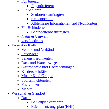
Für Jugend
Jugendreferent
Für Senioren
Seniorenbeauftragte/r
Rentenberatung
Allgemeine Infomationen und Neuigkeiten
Für Behinderte
Behindertenbeauftragte/r
Natur & Umwelt
verschiedenes
Freizeit & Kultur
Vereine und Verbände
Feuerwehr
Sehenswürdigkeiten
Rad- und Wanderwege
Gastronomie und Übernachtungen
Kinderspielplätze
Mutter Kind Gruppe
Sporteinrichtungen
Festivitäten
Märkte
Wirtschaft & Standort
Bauen
Bauleitplanverfahren
Flächennutzungsplan (FNP)