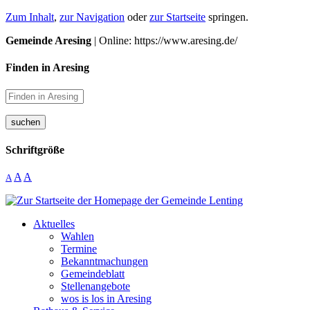
Zum Inhalt
,
zur Navigation
oder
zur Startseite
springen.
Gemeinde Aresing
| Online: https://www.aresing.de/
Finden in Aresing
suchen
Schriftgröße
A
A
A
Aktuelles
Wahlen
Termine
Bekanntmachungen
Gemeindeblatt
Stellenangebote
wos is los in Aresing