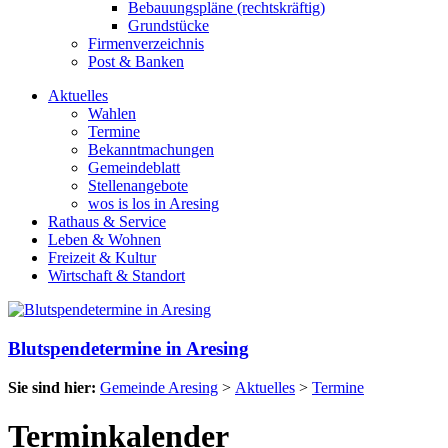
Bebauungspläne (rechtskräftig)
Grundstücke
Firmenverzeichnis
Post & Banken
Aktuelles
Wahlen
Termine
Bekanntmachungen
Gemeindeblatt
Stellenangebote
wos is los in Aresing
Rathaus & Service
Leben & Wohnen
Freizeit & Kultur
Wirtschaft & Standort
Blutspendetermine in Aresing
Sie sind hier:
Gemeinde Aresing
>
Aktuelles
>
Termine
Terminkalender