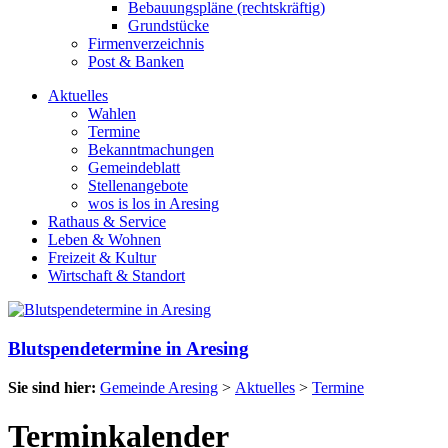
Bebauungspläne (rechtskräftig)
Grundstücke
Firmenverzeichnis
Post & Banken
Aktuelles
Wahlen
Termine
Bekanntmachungen
Gemeindeblatt
Stellenangebote
wos is los in Aresing
Rathaus & Service
Leben & Wohnen
Freizeit & Kultur
Wirtschaft & Standort
Blutspendetermine in Aresing
Sie sind hier:
Gemeinde Aresing
>
Aktuelles
>
Termine
Terminkalender