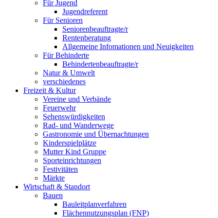
Für Jugend
Jugendreferent
Für Senioren
Seniorenbeauftragte/r
Rentenberatung
Allgemeine Infomationen und Neuigkeiten
Für Behinderte
Behindertenbeauftragte/r
Natur & Umwelt
verschiedenes
Freizeit & Kultur
Vereine und Verbände
Feuerwehr
Sehenswürdigkeiten
Rad- und Wanderwege
Gastronomie und Übernachtungen
Kinderspielplätze
Mutter Kind Gruppe
Sporteinrichtungen
Festivitäten
Märkte
Wirtschaft & Standort
Bauen
Bauleitplanverfahren
Flächennutzungsplan (FNP)