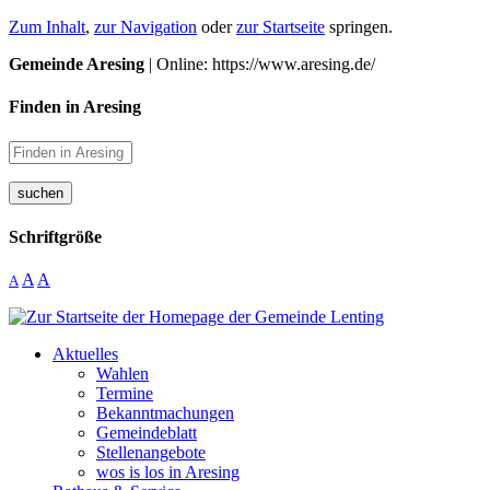
Zum Inhalt
,
zur Navigation
oder
zur Startseite
springen.
Gemeinde Aresing
| Online: https://www.aresing.de/
Finden in Aresing
suchen
Schriftgröße
A
A
A
Aktuelles
Wahlen
Termine
Bekanntmachungen
Gemeindeblatt
Stellenangebote
wos is los in Aresing