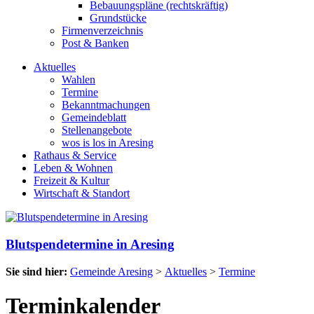
Bebauungspläne (rechtskräftig)
Grundstücke
Firmenverzeichnis
Post & Banken
Aktuelles
Wahlen
Termine
Bekanntmachungen
Gemeindeblatt
Stellenangebote
wos is los in Aresing
Rathaus & Service
Leben & Wohnen
Freizeit & Kultur
Wirtschaft & Standort
Blutspendetermine in Aresing
Sie sind hier:
Gemeinde Aresing
>
Aktuelles
>
Termine
Terminkalender