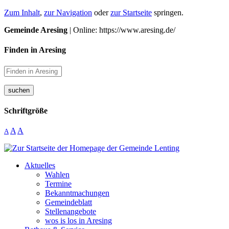
Zum Inhalt
,
zur Navigation
oder
zur Startseite
springen.
Gemeinde Aresing
| Online: https://www.aresing.de/
Finden in Aresing
suchen
Schriftgröße
A
A
A
Aktuelles
Wahlen
Termine
Bekanntmachungen
Gemeindeblatt
Stellenangebote
wos is los in Aresing