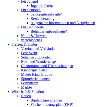
Für Jugend
Jugendreferent
Für Senioren
Seniorenbeauftragte/r
Rentenberatung
Allgemeine Infomationen und Neuigkeiten
Für Behinderte
Behindertenbeauftragte/r
Natur & Umwelt
verschiedenes
Freizeit & Kultur
Vereine und Verbände
Feuerwehr
Sehenswürdigkeiten
Rad- und Wanderwege
Gastronomie und Übernachtungen
Kinderspielplätze
Mutter Kind Gruppe
Sporteinrichtungen
Festivitäten
Märkte
Wirtschaft & Standort
Bauen
Bauleitplanverfahren
Flächennutzungsplan (FNP)