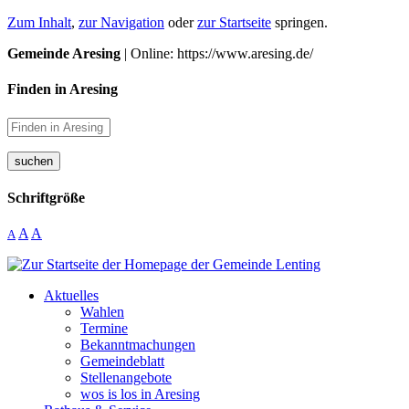
Zum Inhalt
,
zur Navigation
oder
zur Startseite
springen.
Gemeinde Aresing
| Online: https://www.aresing.de/
Finden in Aresing
suchen
Schriftgröße
A
A
A
Aktuelles
Wahlen
Termine
Bekanntmachungen
Gemeindeblatt
Stellenangebote
wos is los in Aresing