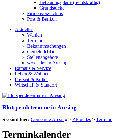
Bebauungspläne (rechtskräftig)
Grundstücke
Firmenverzeichnis
Post & Banken
Aktuelles
Wahlen
Termine
Bekanntmachungen
Gemeindeblatt
Stellenangebote
wos is los in Aresing
Rathaus & Service
Leben & Wohnen
Freizeit & Kultur
Wirtschaft & Standort
Blutspendetermine in Aresing
Sie sind hier:
Gemeinde Aresing
>
Aktuelles
>
Termine
Terminkalender