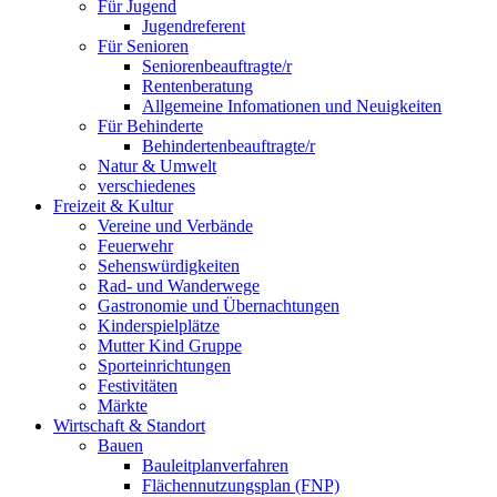
Für Jugend
Jugendreferent
Für Senioren
Seniorenbeauftragte/r
Rentenberatung
Allgemeine Infomationen und Neuigkeiten
Für Behinderte
Behindertenbeauftragte/r
Natur & Umwelt
verschiedenes
Freizeit & Kultur
Vereine und Verbände
Feuerwehr
Sehenswürdigkeiten
Rad- und Wanderwege
Gastronomie und Übernachtungen
Kinderspielplätze
Mutter Kind Gruppe
Sporteinrichtungen
Festivitäten
Märkte
Wirtschaft & Standort
Bauen
Bauleitplanverfahren
Flächennutzungsplan (FNP)