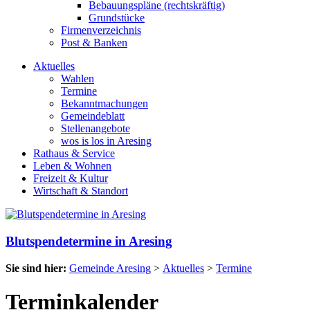
Bebauungspläne (rechtskräftig)
Grundstücke
Firmenverzeichnis
Post & Banken
Aktuelles
Wahlen
Termine
Bekanntmachungen
Gemeindeblatt
Stellenangebote
wos is los in Aresing
Rathaus & Service
Leben & Wohnen
Freizeit & Kultur
Wirtschaft & Standort
Blutspendetermine in Aresing
Sie sind hier:
Gemeinde Aresing
>
Aktuelles
>
Termine
Terminkalender