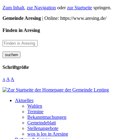
Zum Inhalt
,
zur Navigation
oder
zur Startseite
springen.
Gemeinde Aresing
| Online: https://www.aresing.de/
Finden in Aresing
suchen
Schriftgröße
A
A
A
Aktuelles
Wahlen
Termine
Bekanntmachungen
Gemeindeblatt
Stellenangebote
wos is los in Aresing