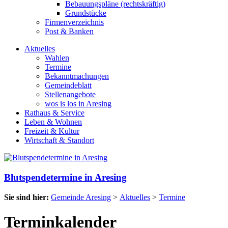
Bebauungspläne (rechtskräftig)
Grundstücke
Firmenverzeichnis
Post & Banken
Aktuelles
Wahlen
Termine
Bekanntmachungen
Gemeindeblatt
Stellenangebote
wos is los in Aresing
Rathaus & Service
Leben & Wohnen
Freizeit & Kultur
Wirtschaft & Standort
Blutspendetermine in Aresing
Sie sind hier:
Gemeinde Aresing
>
Aktuelles
>
Termine
Terminkalender