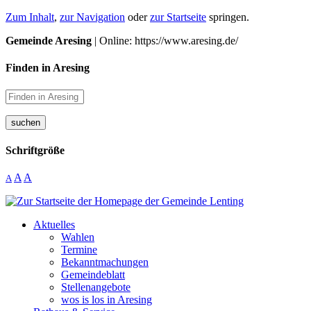
Zum Inhalt
,
zur Navigation
oder
zur Startseite
springen.
Gemeinde Aresing
| Online: https://www.aresing.de/
Finden in Aresing
suchen
Schriftgröße
A
A
A
Aktuelles
Wahlen
Termine
Bekanntmachungen
Gemeindeblatt
Stellenangebote
wos is los in Aresing