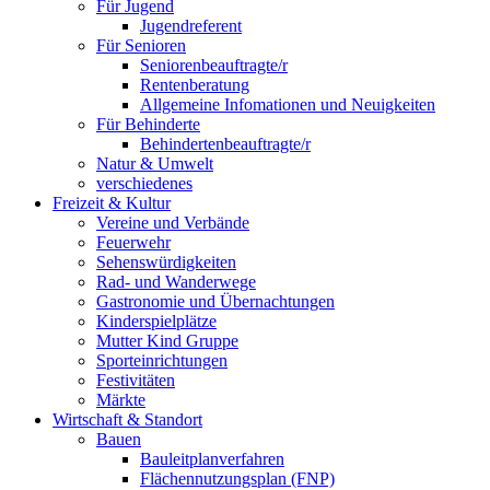
Für Jugend
Jugendreferent
Für Senioren
Seniorenbeauftragte/r
Rentenberatung
Allgemeine Infomationen und Neuigkeiten
Für Behinderte
Behindertenbeauftragte/r
Natur & Umwelt
verschiedenes
Freizeit & Kultur
Vereine und Verbände
Feuerwehr
Sehenswürdigkeiten
Rad- und Wanderwege
Gastronomie und Übernachtungen
Kinderspielplätze
Mutter Kind Gruppe
Sporteinrichtungen
Festivitäten
Märkte
Wirtschaft & Standort
Bauen
Bauleitplanverfahren
Flächennutzungsplan (FNP)